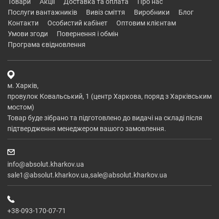
товари
акції
доставка та оплата
про нас
послуги вантажників
вивіз сміття
виробники
блог
контакти
особистий кабінет
оптовим клієнтам
умови згоди
повернення і обмін
програма євідновлення
м. Харків,
провулок Ковальський, 1 (центр Харкова, поряд з Харківським
мостом)
Товар буде зібрано та підготовлено до видачі на складі після
підтвердження менеджером вашого замовлення.
info@absolut.kharkov.ua
sale1@absolut.kharkov.ua,sale@absolut.kharkov.ua
+38-093-170-07-71