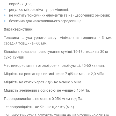
виробництва;
регулює мікроклімат у приміщенні;
не містить токсичних елементів та канцерогенних речовин;
безпечна для навколишнього середовища.
Характеристики:
Товщина штукатурного шару: мінімальна товщина - 3 мм,
середня товщина - 60 мм.
Кількість води для приготування суміші: 16-18 л води на 30 кг
сухої суміші.
Час використання готової розчинової суміші: 40-60 хвилин.
Міцність на розтяг при вигині через 7 діб: не менше 2,0 МПа.
Міцність на стиск через 7 діб: не менше 5 МПа.
Міцність зчеплення з основою: не менше 0,45 МПа.
Паропроникність: не менше 0,054 мг/м∙год∙Па.
Теплопровідність: не більше 0,27 Вт/(м∙К).
Тріщиностійкість: відсутність тріщин на шарі товщиною 20 мм.