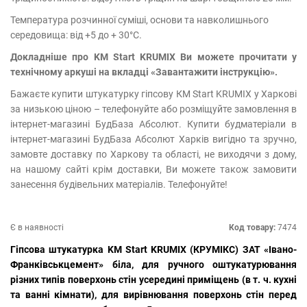
Температура розчинної суміші, основи та навколишнього
середовища: від +5 до + 30°С.
Докладніше про KM Start KRUMIX Ви можете прочитати у
технічному аркуші на вкладці «Завантажити інструкцію».
Бажаєте купити штукатурку гіпсову КМ Start KRUMIX у Харкові
за низькою ціною – телефонуйте або розміщуйте замовлення в
інтернет-магазині БудБаза Абсолют. Купити будматеріали в
інтернет-магазині БудБаза Абсолют Харків вигідно та зручно,
замовте доставку по Харкову та області, не виходячи з дому,
на нашому сайті крім доставки, Ви можете також замовити
занесення будівельних матеріалів. Телефонуйте!
Є в наявності
Код товару:
7474
Гіпсова штукатурка KM Start KRUMIX (КРУМІКС) ЗАТ «Івано-
Франківськцемент» біла, для ручного оштукатурювання
різних типів поверхонь стін усередині приміщень (в т. ч. кухні
та ванні кімнати), для вирівнювання поверхонь стін перед