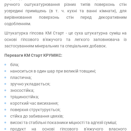
ручного оштукатурювання різних типів поверхонь стін
усередині приміщень (в т. ч. кухні та ванні кімнати), для
вирівнювання поверхонь стін перед декоративним
оздобленням.
Штукатурка гіпсова КМ Старт - це суха штукатурна суміш на
основі гіпсового в'яжучого та легкого заповнювача із
застосуванням мінеральних та спеціальних добавок.
Переваги KM Старт КРУМІКС:
біла;
наноситься в один шар при великій товщині;
пластична;
зручно укладається;
зносостійка;
тріщиностійка;
короткий час висихання;
поверхня структурується;
стійка до забивання цвяхів;
високі та стабільні показники міцності та адгезії суміші;
продукт на основі гіпсового в'яжучого власного