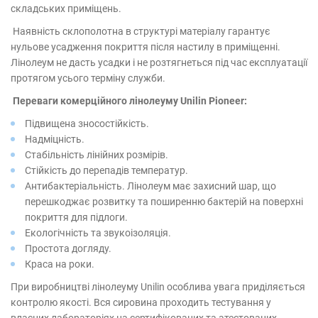
складських приміщень.
Наявність склополотна в структурі матеріалу гарантує
нульове усадження покриття після настилу в приміщенні.
Лінолеум не дасть усадки і не розтягнеться під час експлуатації
протягом усього терміну служби.
Переваги комерційного лінолеуму Unilin Pioneer:
Підвищена зносостійкість.
Надміцність.
Стабільність лінійних розмірів.
Стійкість до перепадів температур.
Антибактеріальність. Лінолеум має захисний шар, що
перешкоджає розвитку та поширенню бактерій на поверхні
покриття для підлоги.
Екологічність та звукоізоляція.
Простота догляду.
Краса на роки.
При виробництві лінолеуму Unilin особлива увага приділяється
контролю якості. Вся сировина проходить тестування у