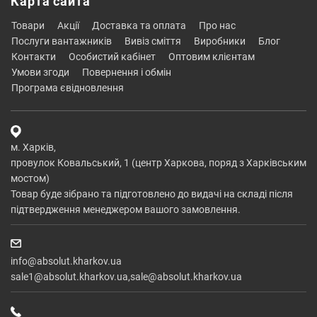
Карта сайта
товари
акції
доставка та оплата
про нас
послуги вантажників
вивіз сміття
виробники
блог
контакти
особистий кабінет
оптовим клієнтам
умови згоди
повернення і обмін
програма євідновлення
м. Харків,
провулок Ковальський, 1 (центр Харкова, поряд з Харківським
мостом)
Товар буде зібрано та підготовлено до видачі на складі після
підтвердження менеджером вашого замовлення.
info@absolut.kharkov.ua
sale1@absolut.kharkov.ua,sale@absolut.kharkov.ua