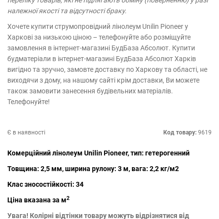
переліку товарів, які не підлягають обміну (поверненню) у разі
належної якості та відсутності браку.
Хочете купити струмопровідний лінолеум Unilin Pioneer у
Харкові за низькою ціною – телефонуйте або розміщуйте
замовлення в інтернет-магазині БудБаза Абсолют. Купити
будматеріали в інтернет-магазині БудБаза Абсолют Харків
вигідно та зручно, замовте доставку по Харкову та області, не
виходячи з дому, на нашому сайті крім доставки, Ви можете
також замовити занесення будівельних матеріалів.
Телефонуйте!
Є в наявності
Код товару:
9619
Комерційний лінолеум Unilin Pioneer, тип: гетерогенний
Товщина: 2,5 мм, ширина рулону: 3 м, вага: 2,2 кг/м2
Клас зносостійкості: 34
2
Ціна вказана за м
Увага! Колірні відтінки товару можуть відрізнятися від