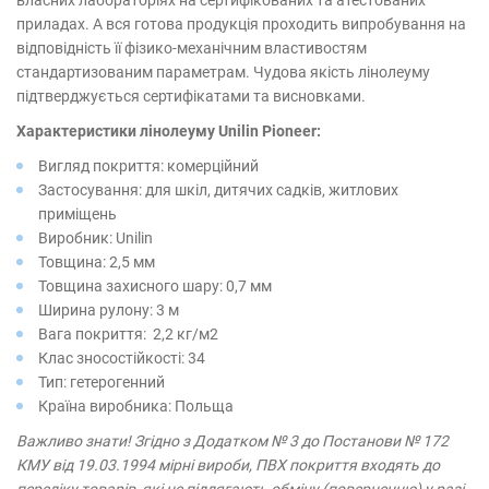
власних лабораторіях на сертифікованих та атестованих
приладах. А вся готова продукція проходить випробування на
відповідність її фізико-механічним властивостям
стандартизованим параметрам. Чудова якість лінолеуму
підтверджується сертифікатами та висновками.
Характеристики лінолеуму Unilin Pioneer​:
Вигляд покриття: комерційний
Застосування: для шкіл, дитячих садків, житлових
приміщень
Виробник: Unilin
Товщина: 2,5 мм
Товщина захисного шару: 0,7 мм
Ширина рулону: 3 м
Вага покриття: 2,2 кг/м2
Клас зносостійкості: 34
Тип: гетерогенний
Країна виробника: Польща
Важливо знати! Згідно з Додатком № 3 до Постанови № 172
КМУ від 19.03.1994 мірні вироби, ПВХ покриття входять до