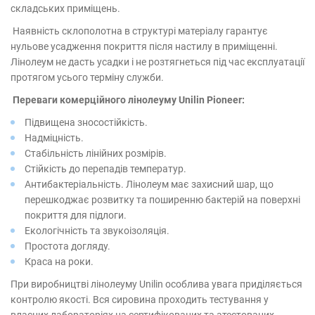
складських приміщень.
Наявність склополотна в структурі матеріалу гарантує
нульове усадження покриття після настилу в приміщенні.
Лінолеум не дасть усадки і не розтягнеться під час експлуатації
протягом усього терміну служби.
Переваги комерційного лінолеуму Unilin Pioneer:
Підвищена зносостійкість.
Надміцність.
Стабільність лінійних розмірів.
Стійкість до перепадів температур.
Антибактеріальність. Лінолеум має захисний шар, що
перешкоджає розвитку та поширенню бактерій на поверхні
покриття для підлоги.
Екологічність та звукоізоляція.
Простота догляду.
Краса на роки.
При виробництві лінолеуму Unilin особлива увага приділяється
контролю якості. Вся сировина проходить тестування у