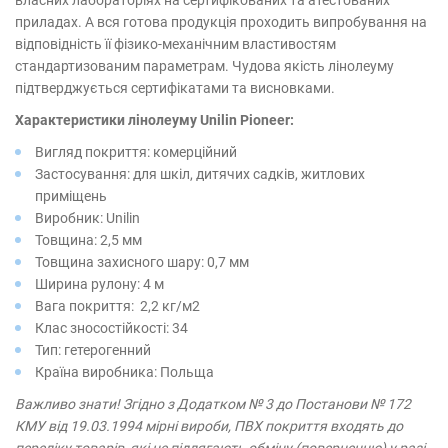
власних лабораторіях на сертифікованих та атестованих
приладах. А вся готова продукція проходить випробування на
відповідність її фізико-механічним властивостям
стандартизованим параметрам. Чудова якість лінолеуму
підтверджується сертифікатами та висновками.
Характеристики лінолеуму Unilin Pioneer​:
Вигляд покриття: комерційний
Застосування: для шкіл, дитячих садків, житлових
приміщень
Виробник: Unilin
Товщина: 2,5 мм
Товщина захисного шару: 0,7 мм
Ширина рулону: 4 м
Вага покриття: 2,2 кг/м2
Клас зносостійкості: 34
Тип: гетерогенний
Країна виробника: Польща
Важливо знати! Згідно з Додатком № 3 до Постанови № 172
КМУ від 19.03.1994 мірні вироби, ПВХ покриття входять до