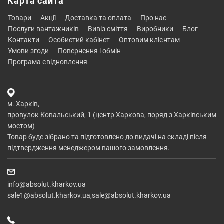
Карта сайта
товари
акції
доставка та оплата
про нас
послуги вантажників
вивіз сміття
виробники
блог
контакти
особистий кабінет
оптовим клієнтам
умови згоди
повернення і обмін
програма євідновлення
м. Харків,
провулок Ковальський, 1 (центр Харкова, поряд з Харківським
мостом)
Товар буде зібрано та підготовлено до видачі на складі після
підтвердження менеджером вашого замовлення.
info@absolut.kharkov.ua
sale1@absolut.kharkov.ua,sale@absolut.kharkov.ua