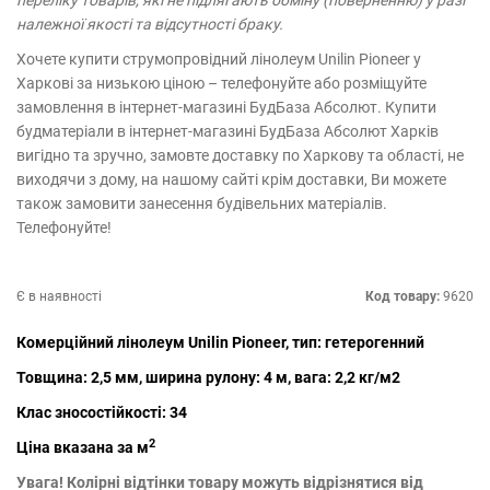
переліку товарів, які не підлягають обміну (поверненню) у разі
належної якості та відсутності браку.
Хочете купити струмопровідний лінолеум Unilin Pioneer у
Харкові за низькою ціною – телефонуйте або розміщуйте
замовлення в інтернет-магазині БудБаза Абсолют. Купити
будматеріали в інтернет-магазині БудБаза Абсолют Харків
вигідно та зручно, замовте доставку по Харкову та області, не
виходячи з дому, на нашому сайті крім доставки, Ви можете
також замовити занесення будівельних матеріалів.
Телефонуйте!
Є в наявності
Код товару:
9620
Комерційний лінолеум Unilin Pioneer, тип: гетерогенний
Товщина: 2,5 мм, ширина рулону: 4 м, вага: 2,2 кг/м2
Клас зносостійкості: 34
2
Ціна вказана за м
Увага! Колірні відтінки товару можуть відрізнятися від