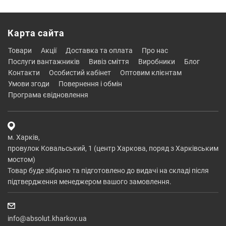
Карта сайта
товари
акції
доставка та оплата
про нас
послуги вантажників
вивіз сміття
виробники
блог
контакти
особистий кабінет
оптовим клієнтам
умови згоди
повернення і обмін
програма євідновлення
м. Харків,
провулок Ковальський, 1 (центр Харкова, поряд з Харківським
мостом)
Товар буде зібрано та підготовлено до видачі на складі після
підтвердження менеджером вашого замовлення.
info@absolut.kharkov.ua