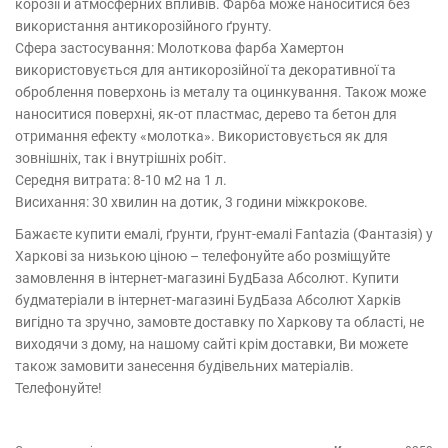
корозії й атмосферних впливів. Фарба може наноситися без
використання антикорозійного ґрунту.
Сфера застосування: Молоткова фарба Хамертон
використовується для антикорозійної та декоративної та
оброблення поверхонь із металу та оцинкування. Також може
наноситися поверхні, як-от пластмас, дерево та бетон для
отримання ефекту «молотка». Використовується як для
зовнішніх, так і внутрішніх робіт.
Середня витрата: 8-10 м2 на 1 л.
Висихання: 30 хвилин на дотик, 3 години міжкрокове.
Бажаєте купити емалі, ґрунти, ґрунт-емалі Fantazia (Фантазія) у
Харкові за низькою ціною – телефонуйте або розміщуйте
замовлення в інтернет-магазині БудБаза Абсолют. Купити
будматеріали в інтернет-магазині БудБаза Абсолют Харків
вигідно та зручно, замовте доставку по Харкову та області, не
виходячи з дому, на нашому сайті крім доставки, Ви можете
також замовити занесення будівельних матеріалів.
Телефонуйте!