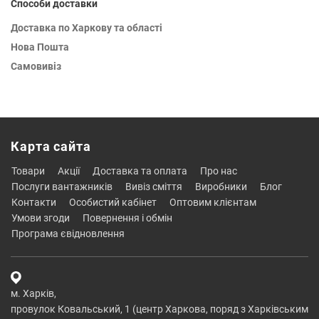
Способи доставки
Доставка по Харкову та області
Нова Пошта
Самовивіз
Карта сайта
товари
акції
доставка та оплата
про нас
послуги вантажників
вивіз сміття
виробники
блог
контакти
особистий кабінет
оптовим клієнтам
умови згоди
повернення і обмін
програма євідновлення
м. Харків,
провулок Ковальський, 1 (центр Харкова, поряд з Харківським