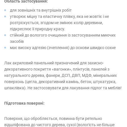
Область застосування:
для зовнішніх та внутрішніх робіт
утворює міцну та еластичну плівку, яка не жовтіє і не
розтріскується, згодом не змінює колір деревини,
підкреслює її природну красу.
стійкий до вологого очищення із застосуванням миючих
засобів
має високу адгезію (зчеплення) до основи швидко сохне
Лак акриловий панельний призначений для захисно-
декоративного покриття «вагонки», плінтусів, панелей з
натурального дерева, фанери, ДСП, ДВП, МДФ, мінеральних
поверхонь (цегла, декоративний камінь, бетон, штукатурка,
шпаклівка). Не застосовувати для лакування підлог та меблів!
Підготовка поверхні:
Поверхня, що обробляється, повинна бути ретельно
відшліфована до чистого дерева, сухої (вологість не більше