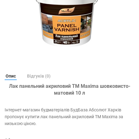
Опис
Відгуків (0)
Лак панельний акриловий TM Maxima шовковисто-
матовий 10 л
Інтернет-магазин будматеріалів БудБаза Абсолют Харків
пропонує купити лак панельний акриловий TM Maxima за
низькою ціною.