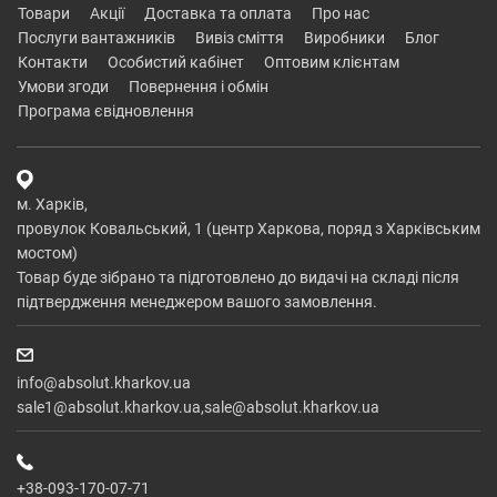
товари
акції
доставка та оплата
про нас
послуги вантажників
вивіз сміття
виробники
блог
контакти
особистий кабінет
оптовим клієнтам
умови згоди
повернення і обмін
програма євідновлення
м. Харків,
провулок Ковальський, 1 (центр Харкова, поряд з Харківським
мостом)
Товар буде зібрано та підготовлено до видачі на складі після
підтвердження менеджером вашого замовлення.
info@absolut.kharkov.ua
sale1@absolut.kharkov.ua,sale@absolut.kharkov.ua
+38-093-170-07-71