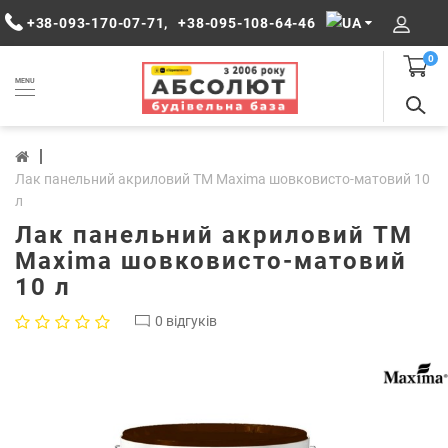
+38-093-170-07-71
,
+38-095-108-64-46
0
MENU
Лак панельний акриловий TM Maxima шовковисто-матовий 10
л
Лак панельний акриловий TM
Maxima шовковисто-матовий
10 л
0 відгуків