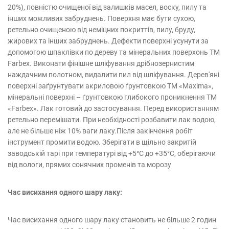
20%), повністю очищеної від залишків масел, воску, пилу та
інших можливих забруднень. Поверхня має бути сухою,
ретельно очищеною від неміцних покриттів, пилу, бруду,
жирових та інших забруднень. Дефекти поверхні усунути за
допомогою шпаклівки по дереву та мінеральних поверхонь ТМ
Farbex. Виконати фінішне шліфування дрібнозернистим
наждачним полотном, видалити пил від шліфування. Дерев'яні
поверхні заґрунтувати акриловою ґрунтовкою ТМ «Maxima»,
мінеральні поверхні – ґрунтовкою глибокого проникнення ТМ
«Farbex». Лак готовий до застосування. Перед використанням
ретельно перемішати. При необхідності розбавити лак водою,
але не більше ніж 10% ваги лаку.Після закінчення робіт
інструмент промити водою. Зберігати в щільно закритій
заводській тарі при температурі від +5°С до +35°С, оберігаючи
від вологи, прямих сонячних променів та морозу
Час висихання одного шару лаку:
Час висихання одного шару лаку становить не більше 2 годин