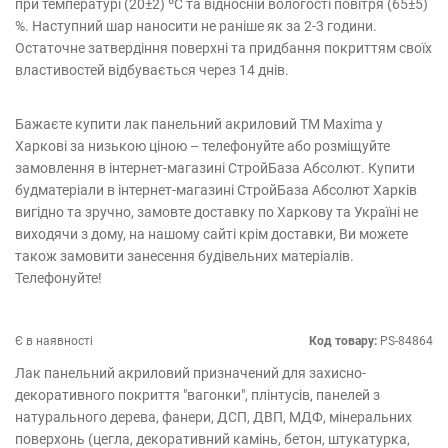
при температурі (20±2) ºС та відносній вологості повітря (65±5)
%. Наступний шар наносити не раніше як за 2-3 години.
Остаточне затвердіння поверхні та придбання покриттям своїх
властивостей відбувається через 14 днів.
Бажаєте купити лак панельний акриловий TM Maxima у
Харкові за низькою ціною – телефонуйте або розміщуйте
замовлення в інтернет-магазині СтройБаза Абсолют. Купити
будматеріали в інтернет-магазині СтройБаза Абсолют Харків
вигідно та зручно, замовте доставку по Харкову та Україні не
виходячи з дому, на нашому сайті крім доставки, Ви можете
також замовити занесення будівельних матеріалів.
Телефонуйте!
Є в наявності
Код товару:
PS-84864
Лак панельний акриловий призначений для захисно-
декоративного покриття "вагонки", плінтусів, панелей з
натурального дерева, фанери, ДСП, ДВП, МДФ, мінеральних
поверхонь (цегла, декоративний камінь, бетон, штукатурка,