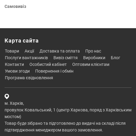
Самовивіз
Карта сайта
товари
акції
доставка та оплата
про нас
послуги вантажників
вивіз сміття
виробники
блог
контакти
особистий кабінет
оптовим клієнтам
умови згоди
повернення і обмін
програма євідновлення
м. Харків,
провулок Ковальський, 1 (центр Харкова, поряд з Харківським
мостом)
Товар буде зібрано та підготовлено до видачі на складі після
підтвердження менеджером вашого замовлення.