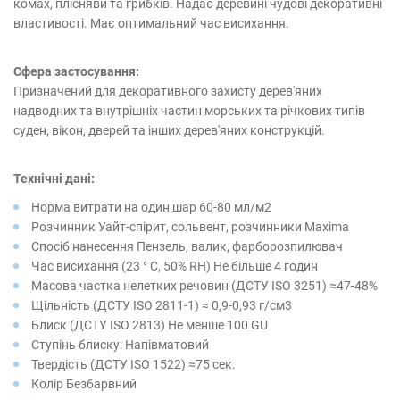
комах, плісняви ​​та грибків. Надає деревині чудові декоративні
властивості. Має оптимальний час висихання.
Сфера застосування:
Призначений для декоративного захисту дерев'яних
надводних та внутрішніх частин морських та річкових типів
суден, вікон, дверей та інших дерев'яних конструкцій.
Технічні дані:
Норма витрати на один шар 60-80 мл/м2
Розчинник Уайт-спірит, сольвент, розчинники Maxima
Спосіб нанесення Пензель, валик, фарборозпилювач
Час висихання (23 ° С, 50% RH) Не більше 4 годин
Масова частка нелетких речовин (ДСТУ ISO 3251) ≈47-48%
Щільність (ДСТУ ISO 2811-1) ≈ 0,9-0,93 г/см3
Блиск (ДСТУ ISO 2813) Не менше 100 GU
Ступінь блиску: Напівматовий
Твердість (ДСТУ ISO 1522) ≈75 сек.
Колір Безбарвний