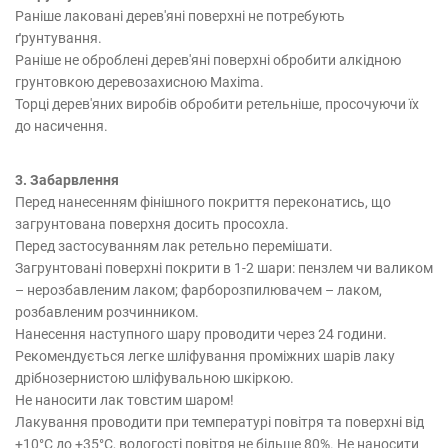
Раніше лаковані дерев'яні поверхні не потребують
ґрунтування.
Раніше не оброблені дерев'яні поверхні обробити алкідною
грунтовкою деревозахисною Maxima.
Торці дерев'яних виробів обробити ретельніше, просочуючи їх
до насичення.
3. Забарвлення
Перед нанесенням фінішного покриття переконатись, що
загрунтована поверхня досить просохла.
Перед застосуванням лак ретельно перемішати.
Загрунтовані поверхні покрити в 1-2 шари: пензлем чи валиком
– нерозбавленим лаком; фарборозпилювачем – лаком,
розбавленим розчинником.
Нанесення наступного шару проводити через 24 години.
Рекомендується легке шліфування проміжних шарів лаку
дрібнозернистою шліфувальною шкіркою.
Не наносити лак товстим шаром!
Лакування проводити при температурі повітря та поверхні від
+10°С до +35°С, вологості повітря не більше 80%. Не наносити