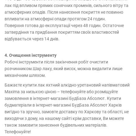
лак під впливом прямих сонячних променів, сильного вітру та
атмосферних опадів. Після нанесення покриття не повинно
впливати на атмосферні опади протягом 24 годин.
Поверхня готова до експлуатації через 48 годин. Остаточне
затвердіння та придбання покриттям своїх властивостей
відбувається через 14 днів.
4. Очищення інструменту
Робочі інструменти після закінчення робіт очистити
розчинником.Шар лаку, який висох, можна видалити лише
механічним шляхом.
Бажаєте купити лак яхтний алкідно-уретановий напівматовий
Maxima за низькою ціною – телефонуйте або розміщуйте
замовлення в інтернет-магазині БудБаза Абсолют. Купити
будматеріали в інтернет-магазині БудБаза Абсолют Харків
вигідно та зручно, замовте доставку по Харкову та області, не
виходячи з дому, на нашому сайті крім доставки, Ви можете
також замовити занесення будівельних матеріалів.
Телефонуйте!