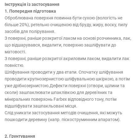
Інструкція із застосування
1. Попередня підготовка
Оброблювана поверхня повинна бути сухою (вологість не
більше 20%), ретельно очищеною від бруду, жиру, воску, пилу
засобів для полірування.
З поверхні, раніше розкритої лаком на основі розчинника, лак,
що відшарувався, видалити, поверхню зашліфувати до
матовості.
З поверхні, раніше розкритої акриловим лаком, видалити лак
повністю.
Шліфування проводити у два етапи. Спочатку шліфування
проводити крупнозернистою шліфувальною шкіркою, а потім
уже дрібнозернистою.Дефекти поверхні (отвори, щілини та
сколи) зашпаклювати шпаклівкою для дерев'яних та
мінеральних поверхонь Farbex відповідного тону, потім
відшліфувати зашпакльовані місця.
Слід уникати застосування методів очищення, які можуть
пошкодити деревину (напр. піскоструминним апаратом).
2. Грунтування