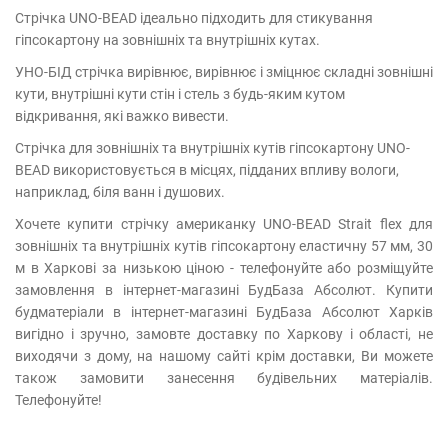
Стрічка UNO-BEAD ідеально підходить для стикування
гіпсокартону на зовнішніх та внутрішніх кутах.
УНО-БІД стрічка вирівнює, вирівнює і зміцнює складні зовнішні
кути, внутрішні кути стін і стель з будь-яким кутом
відкривання, які важко вивести.
Стрічка для зовнішніх та внутрішніх кутів гіпсокартону UNO-
BEAD використовується в місцях, підданих впливу вологи,
наприклад, біля ванн і душових.
Хочете купити стрічку американку UNO-BEAD Strait flex для
зовнішніх та внутрішніх кутів гіпсокартону еластичну 57 мм, 30
м в Харкові за низькою ціною - телефонуйте або розміщуйте
замовлення в інтернет-магазині БудБаза Абсолют. Купити
будматеріали в інтернет-магазині БудБаза Абсолют Харків
вигідно і зручно, замовте доставку по Харкову і області, не
виходячи з дому, на нашому сайті крім доставки, Ви можете
також замовити занесення будівельних матеріалів.
Телефонуйте!