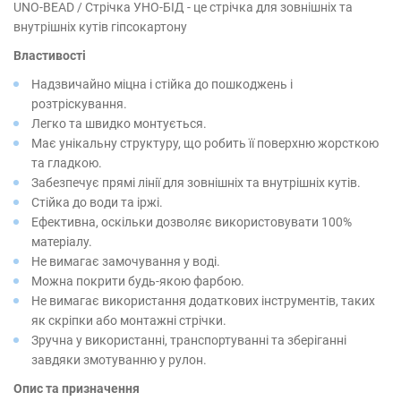
UNO-BEAD / Стрічка УНО-БІД - це стрічка для зовнішніх та
внутрішніх кутів гіпсокартону
Властивості
Надзвичайно міцна і стійка до пошкоджень і
розтріскування.
Легко та швидко монтується.
Має унікальну структуру, що робить її поверхню жорсткою
та гладкою.
Забезпечує прямі лінії для зовнішніх та внутрішніх кутів.
Стійка до води та іржі.
Ефективна, оскільки дозволяє використовувати 100%
матеріалу.
Не вимагає замочування у воді.
Можна покрити будь-якою фарбою.
Не вимагає використання додаткових інструментів, таких
як скріпки або монтажні стрічки.
Зручна у використанні, транспортуванні та зберіганні
завдяки змотуванню у рулон.
Опис та призначення