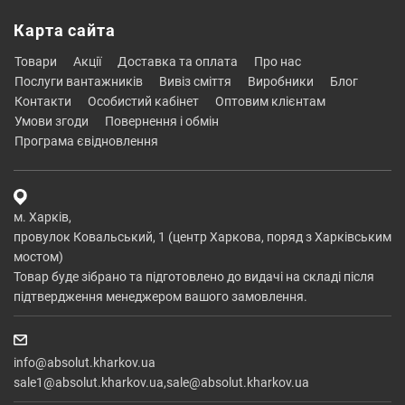
Карта сайта
товари
акції
доставка та оплата
про нас
послуги вантажників
вивіз сміття
виробники
блог
контакти
особистий кабінет
оптовим клієнтам
умови згоди
повернення і обмін
програма євідновлення
м. Харків,
провулок Ковальський, 1 (центр Харкова, поряд з Харківським
мостом)
Товар буде зібрано та підготовлено до видачі на складі після
підтвердження менеджером вашого замовлення.
info@absolut.kharkov.ua
sale1@absolut.kharkov.ua,sale@absolut.kharkov.ua