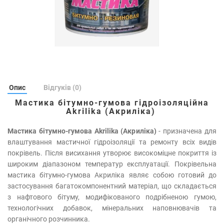
Опис
Відгуків (0)
Мастика бітумно-гумова гідроізоляційна
Akrilika (Акриліка)
Мастика бітумно-гумова Akrilika (Акриліка)
- призначена для
влаштування мастичної гідроізоляції та ремонту всіх видів
покрівель. Після висихання утворює високоміцне покриття із
широким діапазоном температур експлуатації. Покрівельна
мастика бітумно-гумова Акриліка являє собою готовий до
застосування багатокомпонентний матеріал, що складається
з нафтового бітуму, модифікованого подрібненою гумою,
технологічних добавок, мінеральних наповнювачів та
органічного розчинника.