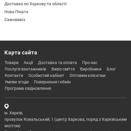
Доставка по Харкову та області
Нова Пошта
Самовивіз
Карта сайта
товари
акції
доставка та оплата
про нас
послуги вантажників
вивіз сміття
виробники
блог
контакти
особистий кабінет
оптовим клієнтам
умови згоди
повернення і обмін
програма євідновлення
м. Харків,
провулок Ковальський, 1 (центр Харкова, поряд з Харківським
мостом)