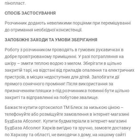
пінопласт.
СПОСІБ ЗАСТОСУВАННЯ
Розчинник додають невеликими порціями при перемішуванні
до отримання необхідної консистенції.
ЗАПОБІЖНІ ЗАХОДИ ТА УМОВИ ЗБЕРІГАННЯ
Роботу з розчинником проводять в гумових рукавичках в
добре провітрюваному приміщенні. У разі потрапляння на
шкіру – змити теплою водою з милом. Зберігати в щільно
закритій тарі, на відстані від приладів опалення та електричних
пристроїв, в місцях недоступних для дітей. Запобігати дії
прямого сонячного проміння! Після використання за
призначенням пляшки з-під розчинника повинні бути щільно
закриті та відправленні на побутове звалище.
Бажаєте купити ортоксилол ТМ Блеск за низькою ціною –
телефонуйте або розміщуйте замовлення в інтернет-магазині
БудБаза Абсолют. Купити будматеріали в інтернет-магазині
БудБаза Абсолют Харків вигідно та зручно, замовте доставку
по Харкову та області, не виходячи з дому, на нашому сайті