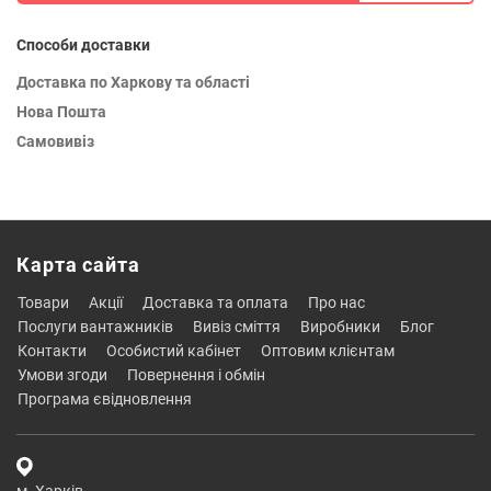
Способи доставки
Доставка по Харкову та області
Нова Пошта
Самовивіз
Карта сайта
товари
акції
доставка та оплата
про нас
послуги вантажників
вивіз сміття
виробники
блог
контакти
особистий кабінет
оптовим клієнтам
умови згоди
повернення і обмін
програма євідновлення