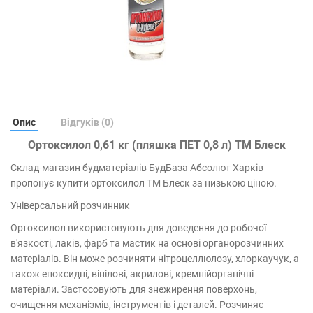
Опис
Відгуків (0)
Ортоксилол 0,61 кг (пляшка ПЕТ 0,8 л) ТМ Блеск
Склад-магазин будматеріалів БудБаза Абсолют Харків
пропонує купити ортоксилол ТМ Блеск за низькою ціною.
Універсальний розчинник
Ортоксилол використовують для доведення до робочої
в'язкостi, лакiв, фарб та мастик на основi органорозчинних
матерiалiв. Він може розчиняти нітроцеллюлозу, хлоркаучук, а
також епоксидні, вінілові, акрилові, кремнійорганічні
матеріали. Застосовують для знежирення поверхонь,
очищення механізмів, інструментів і деталей. Розчиняє