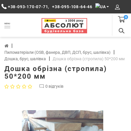
+38-093-170-07-71
,
+38-095-108-64-46
0
MENU
Пиломатеріали (OSB, фанера, ДВП, ДСП, брус, шалівка)
Дошка, брус, шалівка
Дошка обрізна (стропила) 50*200 мм
Дошка обрізна (стропила)
50*200 мм
0 відгуків