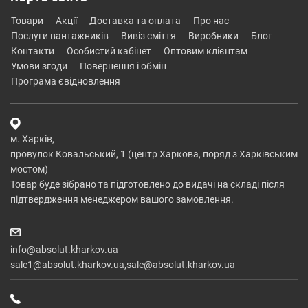
товари
акції
доставка та оплата
про нас
послуги вантажників
вивіз сміття
виробники
блог
контакти
особистий кабінет
оптовим клієнтам
умови згоди
повернення і обмін
програма євідновлення
м. Харків,
провулок Ковальський, 1 (центр Харкова, поряд з Харківським
мостом)
Товар буде зібрано та підготовлено до видачі на складі після
підтвердження менеджером вашого замовлення.
info@absolut.kharkov.ua
sale1@absolut.kharkov.ua,sale@absolut.kharkov.ua