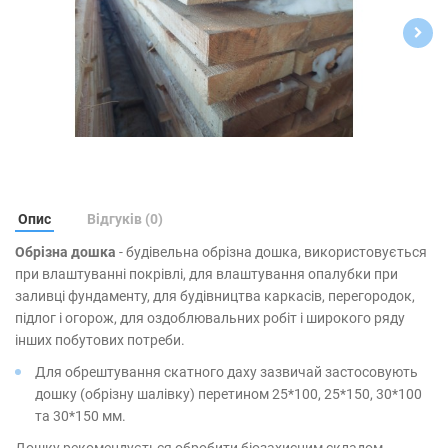
Опис
Відгуків (0)
Обрізна дошка
- будівельна обрізна дошка, використовується
при влаштуванні покрівлі, для влаштування опалубки при
заливці фундаменту, для будівництва каркасів, перегородок,
підлог і огорож, для оздоблювальних робіт і широкого ряду
інших побутових потреби.
Для обрештування скатного даху зазвичай застосовують
дошку (обрізну шалівку) перетином 25*100, 25*150, 30*100
та 30*150 мм.