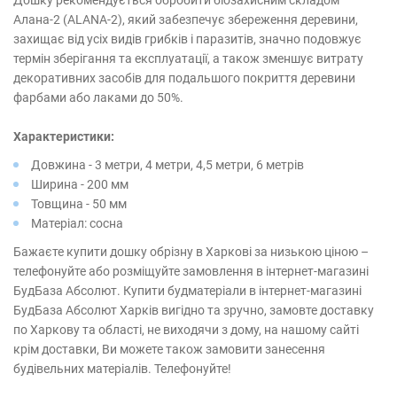
Дошку рекомендується обробити біозахисним складом
Алана-2 (ALANA-2)
, який забезпечує збереження деревини,
захищає від усіх видів грибків і паразитів, значно подовжує
термін зберігання та експлуатації, а також зменшує витрату
декоративних засобів для подальшого покриття деревини
фарбами або лаками до 50%.
Характеристики:
Довжина - 3 метри, 4 метри, 4,5 метри, 6 метрів
Ширина - 200 мм
Товщина - 50 мм
Матеріал: сосна
Бажаєте купити дошку обрізну в Харкові за низькою ціною –
телефонуйте або розміщуйте замовлення в інтернет-магазині
БудБаза Абсолют. Купити будматеріали в інтернет-магазині
БудБаза Абсолют Харків вигідно та зручно, замовте доставку
по Харкову та області, не виходячи з дому, на нашому сайті
крім доставки, Ви можете також замовити занесення
будівельних матеріалів. Телефонуйте!