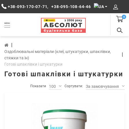
+38-093-170-07-71
,
+38-095-108-64-46
0
MENU
Оздоблювальні матеріали (клеї, штукатурки, шпаклівки,
стяжки та ін)
Готові шпаклівки і штукатурки
Готові шпаклівки і штукатурки
Показати
100
Сортувати:
За замовчуванням