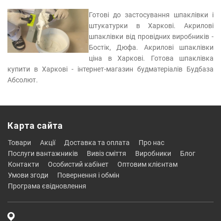
Готові до застосування шпаклівки і
штукатурки в Харкові. Акрилові
шпаклівки від провідних виробників -
Бостік, Дюфа. Акрилові шпаклівки
ціна в Харкові. Готова шпаклівка
купити в Харкові - інтернет-магазин будматеріалів Будбаза
Абсолют.
Карта сайта
товари
акції
доставка та оплата
про нас
послуги вантажників
вивіз сміття
виробники
блог
контакти
особистий кабінет
оптовим клієнтам
умови згоди
повернення і обмін
програма євідновлення