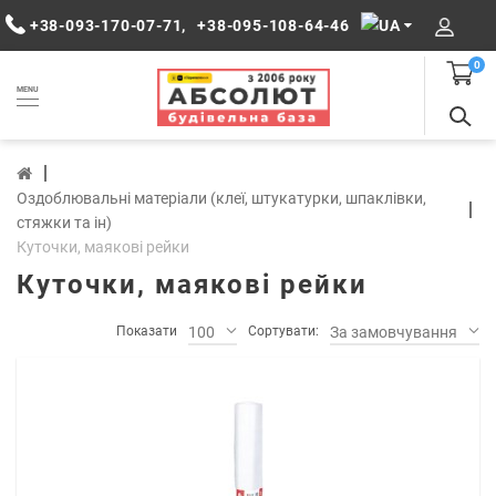
+38-093-170-07-71
,
+38-095-108-64-46
0
MENU
Оздоблювальні матеріали (клеї, штукатурки, шпаклівки,
стяжки та ін)
Куточки, маякові рейки
Куточки, маякові рейки
Показати
100
Сортувати:
За замовчуванням