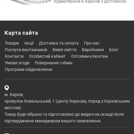
будматеріали в Харкові з доставкою.
Карта сайта
товари
акції
доставка та оплата
про нас
послуги вантажників
вивіз сміття
виробники
блог
контакти
особистий кабінет
оптовим клієнтам
умови згоди
повернення і обмін
програма євідновлення
м. Харків,
провулок Ковальський, 1 (центр Харкова, поряд з Харківським
мостом)
Товар буде зібрано та підготовлено до видачі на складі після
підтвердження менеджером вашого замовлення.