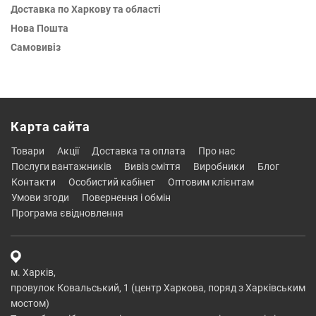
Доставка по Харкову та області
Нова Пошта
Самовивіз
Карта сайта
товари
акції
доставка та оплата
про нас
послуги вантажників
вивіз сміття
виробники
блог
контакти
особистий кабінет
оптовим клієнтам
умови згоди
повернення і обмін
програма євідновлення
м. Харків,
провулок Ковальський, 1 (центр Харкова, поряд з Харківським
мостом)