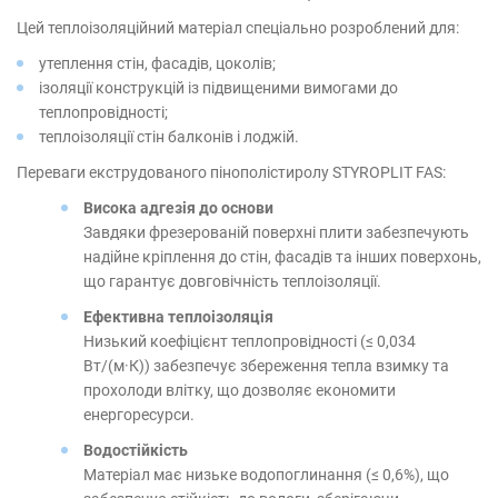
Цей теплоізоляційний матеріал спеціально розроблений для:
утеплення стін, фасадів, цоколів;
ізоляції конструкцій із підвищеними вимогами до
теплопровідності;
теплоізоляції стін балконів і лоджій.
Переваги екструдованого пінополістиролу STYROPLIT FAS:
Висока адгезія до основи
Завдяки фрезерованій поверхні плити забезпечують
надійне кріплення до стін, фасадів та інших поверхонь,
що гарантує довговічність теплоізоляції.
Ефективна теплоізоляція
Низький коефіцієнт теплопровідності (≤ 0,034
Вт/(м·К)) забезпечує збереження тепла взимку та
прохолоди влітку, що дозволяє економити
енергоресурси.
Водостійкість
Матеріал має низьке водопоглинання (≤ 0,6%), що