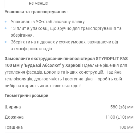
не менше
Упаковка та транспортування:
Упаковані в УФ-стабілізовану плівку.
13 плит в упаковці, що зручно для транспортування та
зберігання.
Зберігати на піддонах у сухих умовах, захищаючи від
атмосферних опадів
Замовляйте екструдований пінополістирол STYROPLIT FAS
100 мм у "БудБазі Абсолют" у Харкові!
Ідеальне рішення для
утеплення фасадів, цоколів та інших конструкцій. Надійна
теплоізоляція, довговічність і доступна ціна — зробіть свій
вибір на користь якості вже сьогодні!
Геометричні розміри
Ширина
580 (±8) мм
Довжина
1180 (±10) мм
Товщина
100 мм