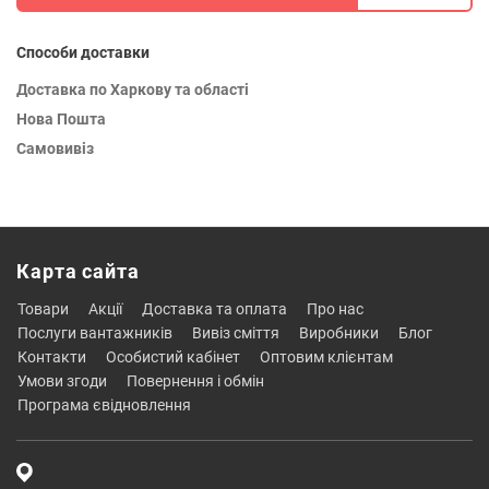
Способи доставки
Доставка по Харкову та області
Нова Пошта
Самовивіз
Карта сайта
товари
акції
доставка та оплата
про нас
послуги вантажників
вивіз сміття
виробники
блог
контакти
особистий кабінет
оптовим клієнтам
умови згоди
повернення і обмін
програма євідновлення