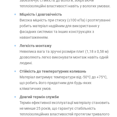
забезпечує стійкість до вологи, зберігаючи
теплоізоляційні властивості навіть у вологих умовах.
Міцність і довговічність
Висока міцність при стиску (≥100 кПа) і розтягуванні
робить матеріал надійним для використання у
фасадних системах та інших конструкціях з
навантаженням.
Легкість монтажу
Невелика вага та зручні розміри плит (1,18 х 0,58 м)
дозволяють легко виконувати монтаж навіть одній
людині.
Стійкість до температурних коливань
Матеріал витримує температури від -50°C до +75°C,
що робить його придатним для будь-яких
кліматичних умов.
Довгий термін служби
Термін ефективної експлуатації матеріалу становить
не менше 25 років, що гарантує стабільність
теплоізоляційних властивостей протягом тривалого