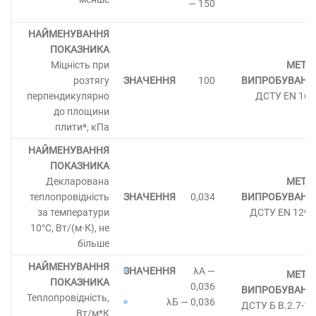
— 150
Міцність при
розтягу
100
перпендикулярно
ДСТУ EN 160
до площини
плити*, кПа
Декларована
теплопровідність
0,034
за температури
ДСТУ EN 1293
10°С, Вт/(м·К), не
більше
λА —
0,036
Теплопровідність,
λБ — 0,036
ДСТУ Б В.2.7-18
Вт/м*К