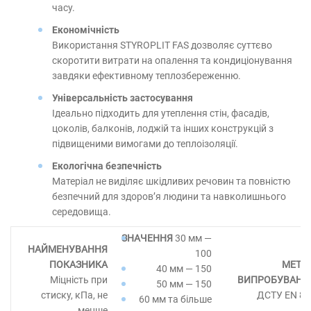
часу.
Економічність
Використання STYROPLIT FAS дозволяє суттєво
скоротити витрати на опалення та кондиціонування
завдяки ефективному теплозбереженню.
Універсальність застосування
Ідеально підходить для утеплення стін, фасадів,
цоколів, балконів, лоджій та інших конструкцій з
підвищеними вимогами до теплоізоляції.
Екологічна безпечність
Матеріал не виділяє шкідливих речовин та повністю
безпечний для здоров’я людини та навколишнього
середовища.
30 мм —
100
40 мм — 150
Міцність при
50 мм — 150
стиску, кПа, не
ДСТУ ЕN 82
60 мм та більше
менше