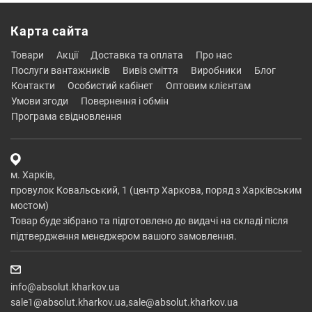
Карта сайта
товари
акції
доставка та оплата
про нас
послуги вантажників
вивіз сміття
виробники
блог
контакти
особистий кабінет
оптовим клієнтам
умови згоди
повернення і обмін
програма євідновлення
м. Харків,
провулок Ковальський, 1 (центр Харкова, поряд з Харківським
мостом)
Товар буде зібрано та підготовлено до видачі на складі після
підтвердження менеджером вашого замовлення.
info@absolut.kharkov.ua
sale1@absolut.kharkov.ua,sale@absolut.kharkov.ua