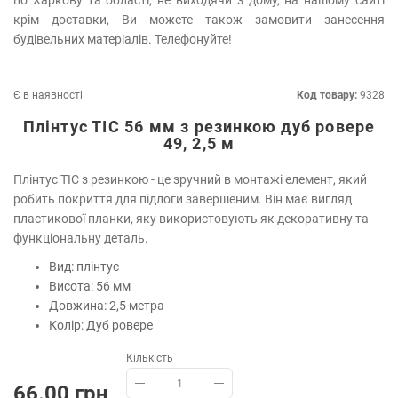
по Харкову та області, не виходячи з дому, на нашому сайті
крім доставки, Ви можете також замовити занесення
будівельних матеріалів. Телефонуйте!
Є в наявності
Код товару:
9328
Плінтус ТІС 56 мм з резинкою дуб ровере
49, 2,5 м
Плінтус ТІС з резинкою - це зручний в монтажі елемент, який
робить покриття для підлоги завершеним. Він має вигляд
пластикової планки, яку використовують як декоративну та
функціональну деталь.
Вид: плінтус
Висота: 56 мм
Довжина: 2,5 метра
Колір: Дуб ровере
Кількість
66.00 грн