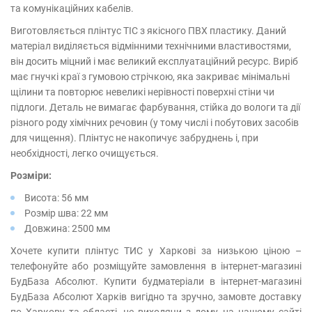
та комунікаційних кабелів.
Виготовляється плінтус ТІС з якісного ПВХ пластику. Даний
матеріал виділяється відмінними технічними властивостями,
він досить міцний і має великий експлуатаційний ресурс. Виріб
має гнучкі краї з гумовою стрічкою, яка закриває мінімальні
щілини та повторює невеликі нерівності поверхні стіни чи
підлоги. Деталь не вимагає фарбування, стійка до вологи та дії
різного роду хімічних речовин (у тому числі і побутових засобів
для чищення). Плінтус не накопичує забруднень і, при
необхідності, легко очищується.
Розміри:
Висота: 56 мм
Розмір шва: 22 мм
Довжина: 2500 мм
Хочете купити плінтус ТИС у Харкові за низькою ціною –
телефонуйте або розміщуйте замовлення в інтернет-магазині
БудБаза Абсолют. Купити будматеріали в інтернет-магазині
БудБаза Абсолют Харків вигідно та зручно, замовте доставку