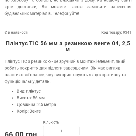
по Харкову та області, не виходячи з дому, на нашому сайті
крім доставки, Ви можете також замовити занесення
будівельних матеріалів. Телефонуйте!
Є в наявності
Код товару:
9341
Плінтус ТІС 56 мм з резинкою венге 04, 2,5
м
Плінтус ТІС з резинкою - це зручний в монтажі елемент, який
робить покриття для підлоги завершеним. Він має вигляд
пластикової планки, яку використовують як декоративну та
функціональну деталь.
Вид: плінтус
Висота: 56 мм
Довжина: 2,5 метра
Колір: Венге
Кількість
66.00 грн