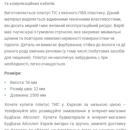
та комунікаційних кабелів.
Виготовляється плінтус ТІС з якісного ПВХ пластику. Даний
матеріал виділяється відмінними технічними властивостями,
він досить міцний і має великий експлуатаційний ресурс. Виріб
має гнучкі краї з гумовою стрічкою, яка закриває мінімальні
щілини та повторює невеликі нерівності поверхні стіни чи
підлоги. Деталь не вимагає фарбування, стійка до вологи та дії
різного роду хімічних речовин (у тому числі і побутових засобів
для чищення). Плінтус не накопичує забруднень і, при
необхідності, легко очищується.
Розміри:
Висота: 56 мм
Розмір шва: 22 мм
Довжина: 2500 мм
Хочете купити плінтус ТИС у Харкові за низькою ціною –
телефонуйте або розміщуйте замовлення в інтернет-магазині
БудБаза Абсолют. Купити будматеріали в інтернет-магазині
БудБаза Абсолют Харків вигідно та зручно, замовте доставку