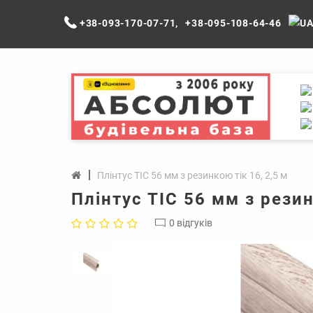
+38-093-170-07-71
,
+38-095-108-64-46
Плінтус ТІС 56 мм з резинкою тік 16, 2,5 м
Плінтус ТІС 56 мм з резин
0 відгуків