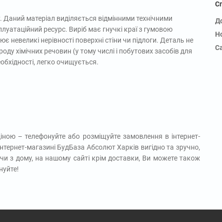
С
у. Даний матеріал виділяється відмінними технічними
Д
плуатаційний ресурс. Виріб має гнучкі краї з гумовою
Н
є невеликі нерівності поверхні стіни чи підлоги. Деталь не
С
роду хімічних речовин (у тому числі і побутових засобів для
еобхідності, легко очищується.
ціною – телефонуйте або розміщуйте замовлення в інтернет-
нтернет-магазині БудБаза Абсолют Харків вигідно та зручно,
ячи з дому, на нашому сайті крім доставки, Ви можете також
нуйте!