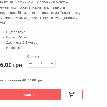
інтус ТІС з резинкою - це зручний в монтажі
емент, який робить покриття для підлоги
авершеним. Він має вигляд пластикової планки, яку
икористовують як декоративну та функціональну
еталь.
Вид: плінтус
Висота: 56 мм
Довжина: 2,5 метра
Колір: Тік
Кількість
6.00 грн
и покупці від: 40:
59.00 грн
Купити