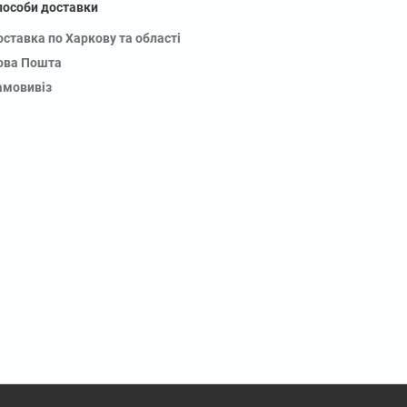
пособи доставки
оставка по Харкову та області
ова Пошта
амовивіз