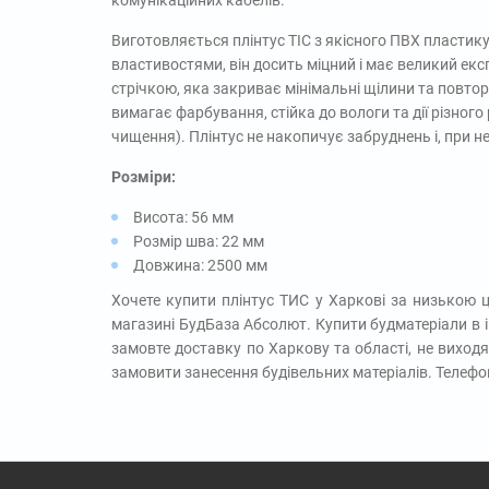
Виготовляється плінтус ТІС з якісного ПВХ пластик
властивостями, він досить міцний і має великий екс
стрічкою, яка закриває мінімальні щілини та повторю
вимагає фарбування, стійка до вологи та дії різного 
чищення). Плінтус не накопичує забруднень і, при н
Розміри:
Висота: 56 мм
Розмір шва: 22 мм
Довжина: 2500 мм
Хочете купити плінтус ТИС у Харкові за низькою 
магазині БудБаза Абсолют. Купити будматеріали в і
замовте доставку по Харкову та області, не виход
замовити занесення будівельних матеріалів. Телефо