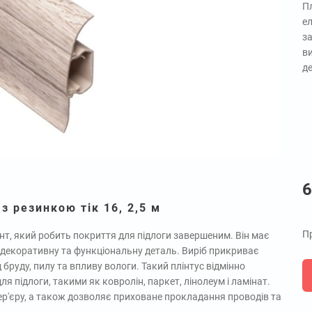
Пл
ел
з
в
д
6
 з резинкою тік 16, 2,5 м
Пр
ент, який робить покриття для підлоги завершеним. Він має
 декоративну та функціональну деталь. Виріб прикриває
 бруду, пилу та впливу вологи. Такий плінтус відмінно
я підлоги, такими як ковролін, паркет, лінолеум і ламінат.
ер'єру, а також дозволяє приховане прокладання проводів та