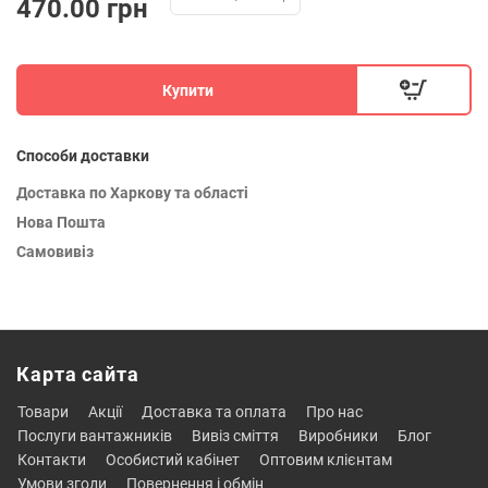
470.00 грн
Купити
Способи доставки
Доставка по Харкову та області
Нова Пошта
Самовивіз
Карта сайта
товари
акції
доставка та оплата
про нас
послуги вантажників
вивіз сміття
виробники
блог
контакти
особистий кабінет
оптовим клієнтам
умови згоди
повернення і обмін