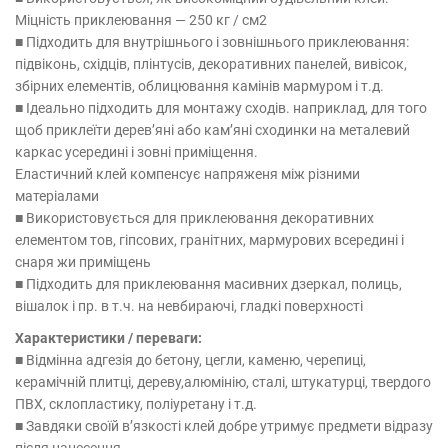
Міцність приклеювання — 250 кг / см2
■ Підходить для внутрішнього і зовнішнього приклеювання:
підвіконь, східців, плінтусів, декоративних панелей, вивісок,
збірних елементів, облицювання камінів мармуром і т.д.
■ Ідеально підходить для монтажу сходів. наприклад, для того
щоб приклеїти дерев’яні або кам’яні сходинки на металевий
каркас усередині і зовні приміщення.
Еластичний клей компенсує напряженя між різними
матеріалами
■ Використовується для приклеювання декоративних
елементом тов, гіпсових, гранітних, мармурових всередині і
снаря жи приміщень
■ Підходить для приклеювання масивних дзеркал, полиць,
вішалок і пр. в т.ч. на невбираючі, гладкі поверхності
Характеристики / переваги:
■ Відмінна адгезія до бетону, цегли, каменю, черепиці,
керамічній плитці, дереву,алюмінію, сталі, штукатурці, твердого
ПВХ, склопластику, поліуретану і т.д.
■ Завдяки своїй в’язкості клей добре утримує предмети відразу