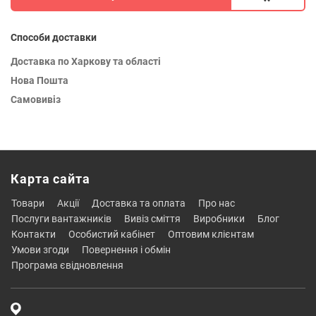
Способи доставки
Доставка по Харкову та області
Нова Пошта
Самовивіз
Карта сайта
товари
акції
доставка та оплата
про нас
послуги вантажників
вивіз сміття
виробники
блог
контакти
особистий кабінет
оптовим клієнтам
умови згоди
повернення і обмін
програма євідновлення