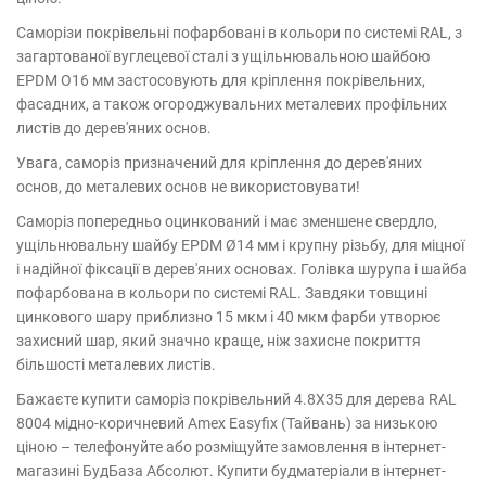
Саморізи покрівельні пофарбовані в кольори по системі RAL, з
загартованої вуглецевої сталі з ущільнювальною шайбою
EPDM O16 мм застосовують для кріплення покрівельних,
фасадних, а також огороджувальних металевих профільних
листів до дерев'яних основ.
Увага, саморіз призначений для кріплення до дерев'яних
основ, до металевих основ не використовувати!
Саморіз попередньо оцинкований і має зменшене свердло,
ущільнювальну шайбу EPDM Ø14 мм і крупну різьбу, для міцної
і надійної фіксації в дерев'яних основах. Голівка шурупа і шайба
пофарбована в кольори по системі RAL. Завдяки товщині
цинкового шару приблизно 15 мкм і 40 мкм фарби утворює
захисний шар, який значно краще, ніж захисне покриття
більшості металевих листів.
Бажаєте купити cаморіз покрівельний 4.8Х35 для дерева RAL
8004 мідно-коричневий Amex Easyfix (Тайвань) за низькою
ціною – телефонуйте або розміщуйте замовлення в інтернет-
магазині БудБаза Абсолют. Купити будматеріали в інтернет-