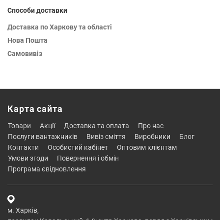
Способи доставки
Доставка по Харкову та області
Нова Пошта
Самовивіз
Карта сайта
товари
акції
доставка та оплата
про нас
послуги вантажників
вивіз сміття
виробники
блог
контакти
особистий кабінет
оптовим клієнтам
умови згоди
повернення і обмін
програма євідновлення
м. Харків,