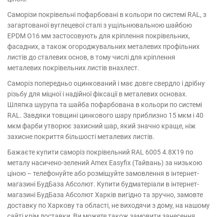
Саморізи покрівельні пофарбовані в кольори по системі RAL, з
загартованої вуглецевої сталі з ущільнювальною шайбою
EPDM O16 мм застосовують для кріплення покрівельних,
фасадних, а також огороджувальних металевих профільних
листів до сталевих основ, в тому числі для кріплення
металевих покрівельних листів внахлест.
Саморіз попередньо оцинкований і має довге свердло і дрібну
різьбу для міцної і надійної фіксації в металевих основах.
Шляпка шурупа та шайба пофарбована в кольори по системі
RAL. Завдяки товщині цинкового шару приблизно 15 мкм і 40
мкм фарби утворює захисний шар, який значно краще, ніж
захисне покриття більшості металевих листів.
Бажаєте купити саморіз покрівельний RAL 6005 4.8Х19 по
металу насичено-зелений Amex Easyfix (Тайвань) за низькою
ціною – телефонуйте або розміщуйте замовлення в інтернет-
магазині БудБаза Абсолют. Купити будматеріали в інтернет-
магазині БудБаза Абсолют Харків вигідно та зручно, замовте
доставку по Харкову та області, не виходячи з дому, на нашому
сайті крім доставки, Ви можете також замовити занесення