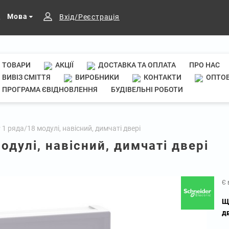
Мова
Вхід/Реєстрація
ТОВАРИ
АКЦІЇ
ДОСТАВКА ТА ОПЛАТА
ПРО НАС
ВИВІЗ СМІТТЯ
ВИРОБНИКИ
КОНТАКТИ
ОПТОВ
ПРОГРАМА ЄВІДНОВЛЕННЯ
БУДІВЕЛЬНІ РОБОТИ
1 ряда/18 модулі, навісний, димчаті двері
одулі, навісний, димчаті двері
Є 
Щ
дв