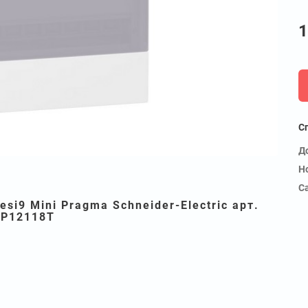
1
С
Д
Н
С
si9 Mini Pragma Schneider-Electric арт.
IP12118T