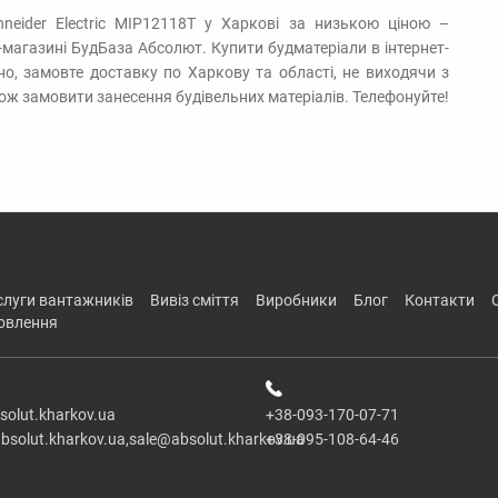
eider Electric MIP12118T у Харкові за низькою ціною –
-магазині БудБаза Абсолют. Купити будматеріали в інтернет-
но, замовте доставку по Харкову та області, не виходячи з
кож замовити занесення будівельних матеріалів. Телефонуйте!
ослуги вантажників
вивіз сміття
виробники
блог
контакти
новлення
solut.kharkov.ua
+38-093-170-07-71
bsolut.kharkov.ua,sale@absolut.kharkov.ua
+38-095-108-64-46