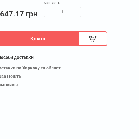
Кількість
647.17 грн
Купити
пособи доставки
оставка по Харкову та області
ова Пошта
амовивіз