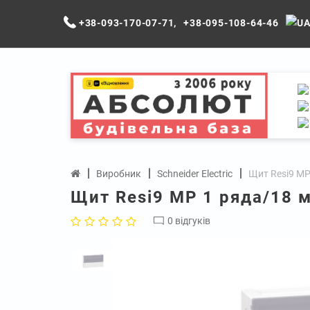
+38-093-170-07-71
,
+38-095-108-64-46
Виробник
Schneider Electric
Щит Resi9 MP 
Щит Resi9 MP 1 ряда/18 м
0 відгуків