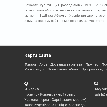
Бажаєте купити щит розподільний RESI9 MP Schn
телефонуйте або розміщуйте замовлення в інтернет
магазині БудБаза Абсолют Харків вигідно та зруч
дому, на нашому сайті крім доставки, Ви можете та
Карта сайта
товари
акції
доставка та оплата
про нас
п
умови згоди
повернення і обмін
програма євід
м. Харків,
info@ab
провулок Ковальський, 1 (центр
sale1@a
Харкова, поряд з Харківським мостом)
Товар буде зібрано та підготовлено до