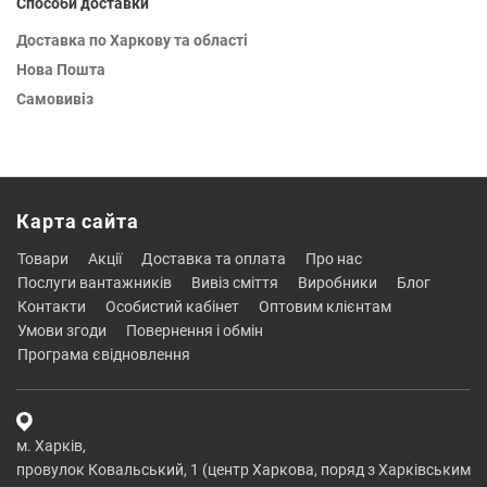
Способи доставки
Доставка по Харкову та області
Нова Пошта
Самовивіз
Карта сайта
товари
акції
доставка та оплата
про нас
послуги вантажників
вивіз сміття
виробники
блог
контакти
особистий кабінет
оптовим клієнтам
умови згоди
повернення і обмін
програма євідновлення
м. Харків,
провулок Ковальський, 1 (центр Харкова, поряд з Харківським