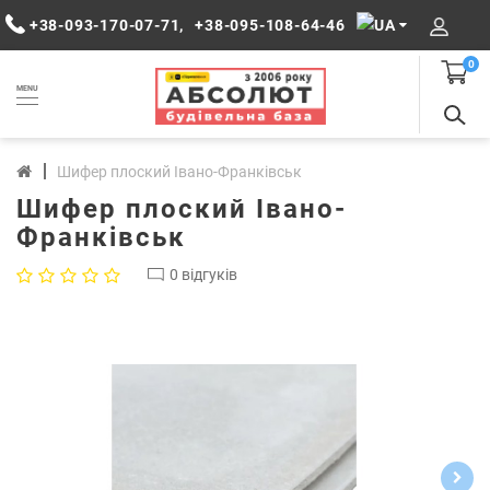
+38-093-170-07-71
,
+38-095-108-64-46
0
MENU
Шифер плоский Івано-Франківськ
Шифер плоский Івано-
Франківськ
0 відгуків