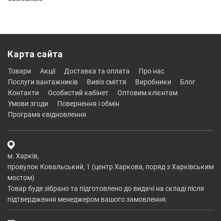
Карта сайта
товари
акції
доставка та оплата
про нас
послуги вантажників
вивіз сміття
виробники
блог
контакти
особистий кабінет
оптовим клієнтам
умови згоди
повернення і обмін
програма євідновлення
м. Харків,
провулок Ковальський, 1 (центр Харкова, поряд з Харківським
мостом)
Товар буде зібрано та підготовлено до видачі на складі після
підтвердження менеджером вашого замовлення.