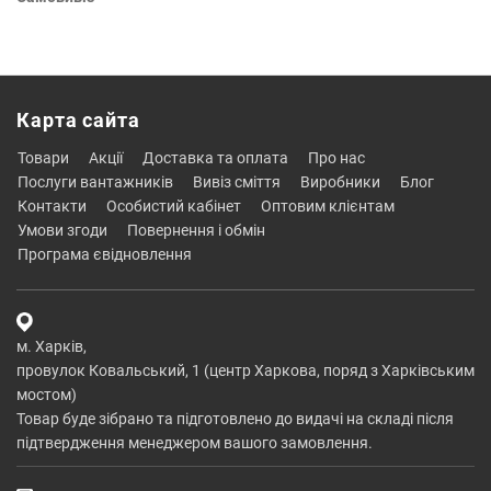
Карта сайта
товари
акції
доставка та оплата
про нас
послуги вантажників
вивіз сміття
виробники
блог
контакти
особистий кабінет
оптовим клієнтам
умови згоди
повернення і обмін
програма євідновлення
м. Харків,
провулок Ковальський, 1 (центр Харкова, поряд з Харківським
мостом)
Товар буде зібрано та підготовлено до видачі на складі після
підтвердження менеджером вашого замовлення.