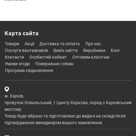
Карта сайта
товари
акції
доставка та оплата
про нас
послуги вантажників
вивіз сміття
виробники
блог
контакти
особистий кабінет
оптовим клієнтам
умови згоди
повернення і обмін
програма євідновлення
м. Харків,
провулок Ковальський, 1 (центр Харкова, поряд з Харківським
мостом)
Товар буде зібрано та підготовлено до видачі на складі після
підтвердження менеджером вашого замовлення.