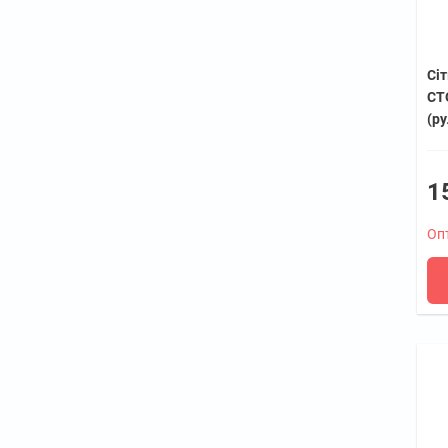
Сі
СТО
(р
1
Оп