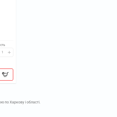
ість
ою по Харкову і області.