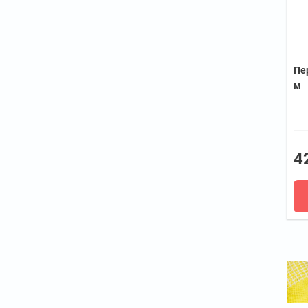
Пе
м
4