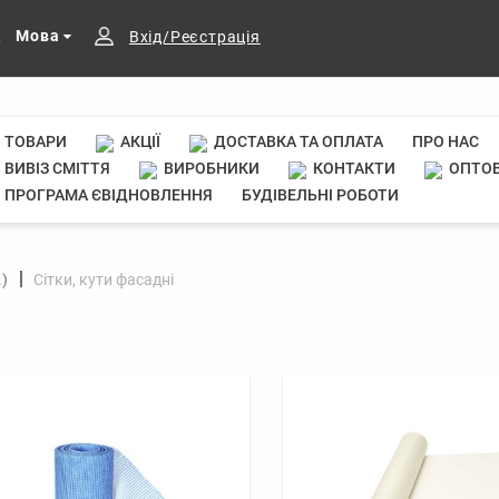
Мова
Вхід/Реєстрація
ТОВАРИ
АКЦІЇ
ДОСТАВКА ТА ОПЛАТА
ПРО НАС
ВИВІЗ СМІТТЯ
ВИРОБНИКИ
КОНТАКТИ
ОПТОВ
ПРОГРАМА ЄВІДНОВЛЕННЯ
БУДІВЕЛЬНІ РОБОТИ
.)
Сітки, кути фасадні