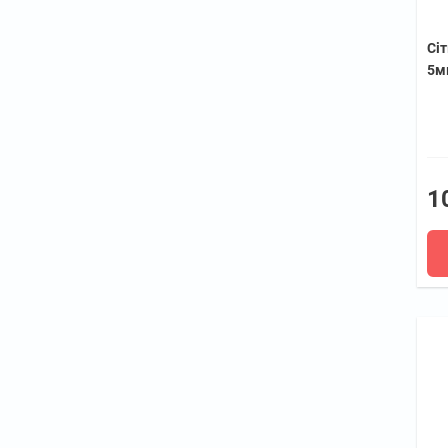
Сіт
5м
1