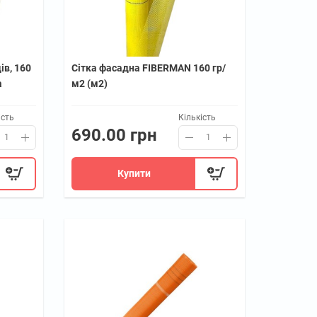
ів, 160
Сітка фасадна FIBERMAN 160 гр/
а
м2 (м2)
ість
Кількість
690.00 грн
Купити