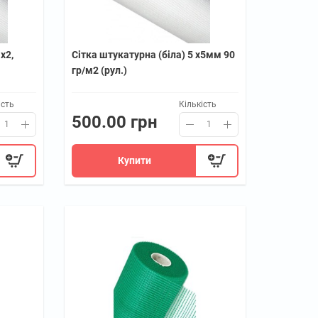
х2,
Сітка штукатурна (біла) 5 х5мм 90
гр/м2 (рул.)
ість
Кількість
500.00 грн
Купити