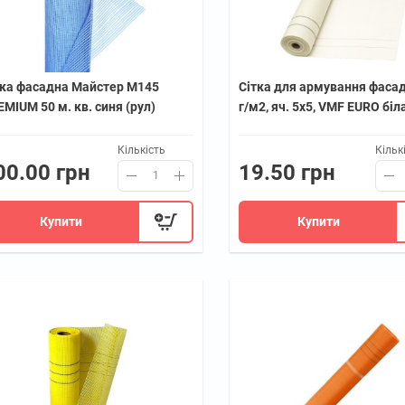
тка фасадна Майстер М145
Сітка для армування фасад
MIUM 50 м. кв. синя (рул)
г/м2, яч. 5х5, VMF EURO біл
Кількість
Кільк
00.00 грн
19.50 грн
Купити
Купити