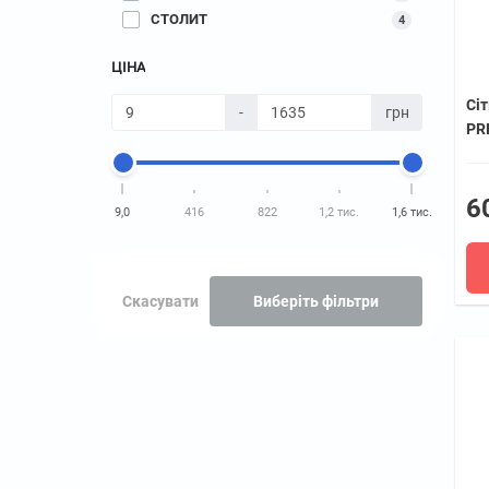
СТОЛИТ
4
ЦІНА
Сі
-
грн
PRE
6
9,0
416
822
1,2 тис.
1,6 тис.
Скасувати
Виберіть фільтри