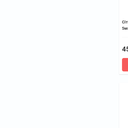
Сіт
5мм
4