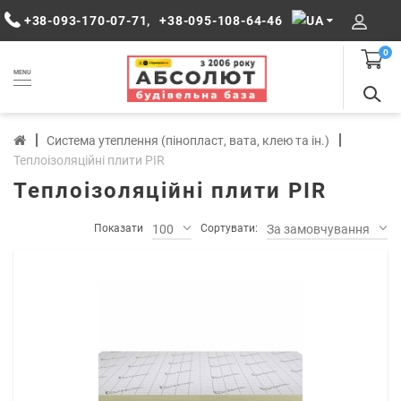
+38-093-170-07-71
,
+38-095-108-64-46
0
MENU
Система утеплення (пінопласт, вата, клею та ін.)
Теплоізоляційні плити PIR
Теплоізоляційні плити PIR
Показати
100
Сортувати:
За замовчуванням