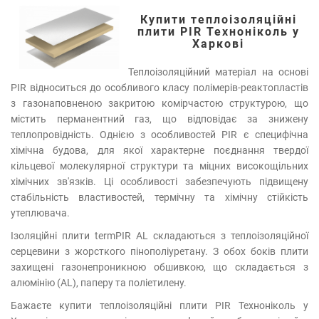
Купити теплоізоляційні
плити PIR Техноніколь у
Харкові
Теплоізоляційний матеріал на основі
PIR відноситься до особливого класу полімерів-реактопластів
з газонаповненою закритою комірчастою структурою, що
містить перманентний газ, що відповідає за знижену
теплопровідність. Однією з особливостей PIR є специфічна
хімічна будова, для якої характерне поєднання твердої
кільцевої молекулярної структури та міцних високощільних
хімічних зв'язків. Ці особливості забезпечують підвищену
стабільність властивостей, термічну та хімічну стійкість
утеплювача.
Ізоляційні плити termPIR AL складаються з теплоізоляційної
серцевини з жорсткого пінополіуретану. З обох боків плити
захищені газонепроникною обшивкою, що складається з
алюмінію (AL), паперу та поліетилену.
Бажаєте купити теплоізоляційні плити PIR Техноніколь у