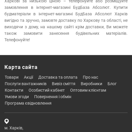
Харкові за низькою ціною – телефонуйте або розміщуйте
замовлення в інтернет-магазині БудБаза Абсолют. Купити
будматеріали в інтернет-магазині БудБаза Абсолют Харків
вигідно та зручно, замовте доставку по Харкову та області, не
виходячи з дому, на нашому сайті крім доставки, Ви можете
також замовити занесення будівельних матеріалів.
Телефонуйте!
Карта сайта
товари
акції
доставка та оплата
про нас
послуги вантажників
вивіз сміття
виробники
блог
контакти
особистий кабінет
оптовим клієнтам
умови згоди
повернення і обмін
програма євідновлення
м. Харків,