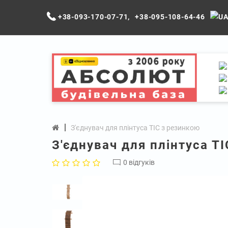
+38-093-170-07-71
,
+38-095-108-64-46
З'єднувач для плінтуса ТІС з резинкою
З'єднувач для плінтуса Т
0 відгуків