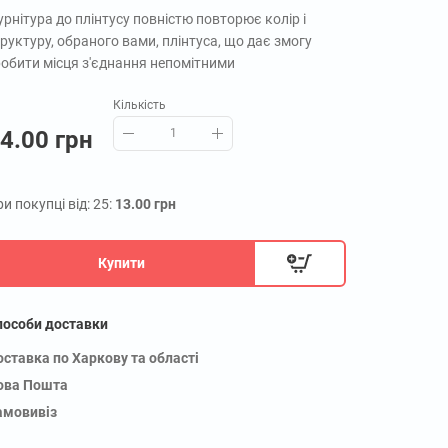
рнітура до плінтусу повністю повторює колір і
руктуру, обраного вами, плінтуса, що дає змогу
робити місця з'єднання непомітними
Кількість
4.00 грн
и покупці від: 25:
13.00 грн
Купити
пособи доставки
оставка по Харкову та області
ова Пошта
амовивіз