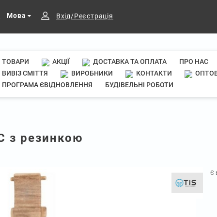
Мова
Вхід/Реєстрація
ТОВАРИ
АКЦІЇ
ДОСТАВКА ТА ОПЛАТА
ПРО НАС
ВИВІЗ СМІТТЯ
ВИРОБНИКИ
КОНТАКТИ
ОПТОВ
ПРОГРАМА ЄВІДНОВЛЕННЯ
БУДІВЕЛЬНІ РОБОТИ
ІС з резинкою
Є 