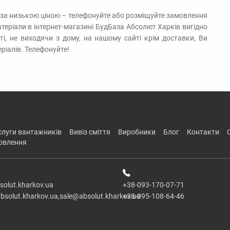
і за низькою ціною – телефонуйте або розміщуйте замовлення
теріали в інтернет-магазині БудБаза Абсолют Харків вигідно
ті, не виходячи з дому, на нашому сайті крім доставки, Ви
ріалів. Телефонуйте!
ослуги вантажників
вивіз сміття
виробники
блог
контакти
новлення
solut.kharkov.ua
+38-093-170-07-71
bsolut.kharkov.ua,sale@absolut.kharkov.ua
+38-095-108-64-46