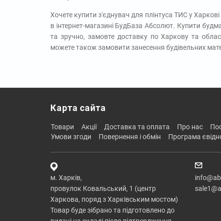
Хочете купити з'єднувач для плінтуса ТИС у Харков
в інтернет-магазині БудБаза Абсолют. Купити будма
та зручно, замовте доставку по Харкову та облас
можете також замовити занесення будівельних мате
Карта сайта
товари
акції
доставка та оплата
про нас
п
умови згоди
повернення і обмін
програма євід
м. Харків,
info@ab
провулок Ковальський, 1 (центр
sale1@a
Харкова, поряд з Харківським мостом)
Товар буде зібрано та підготовлено до
видачі на складі після підтвердження