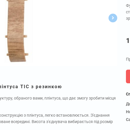
Фу
ст
з
1
Пр
лінтуса ТІС з резинкою
С
уктуру, обраного вами, плінтуса, що дає змогу зробити місця
Д
Н
конструкцію з плінтуса, легко встановлюється. З'єднання
С
оване всередині. Висота з'єднувача вибирається під розмір