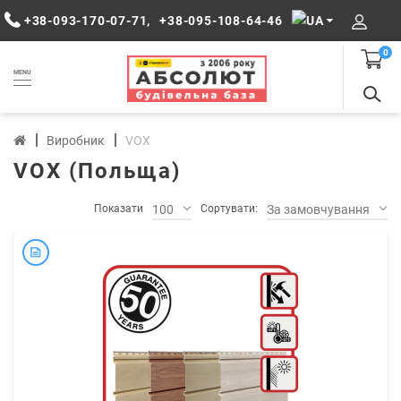
+38-093-170-07-71
,
+38-095-108-64-46
0
MENU
Виробник
VOX
VOX (Польща)
Показати
100
Сортувати:
За замовчуванням