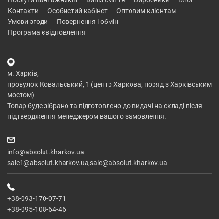
послуги вантажників
вивіз сміття
виробники
блог
контакти
особистий кабінет
оптовим клієнтам
умови згоди
повернення і обмін
програма євідновлення
м. Харків,
провулок Ковальський, 1 (центр Харкова, поряд з Харківським
мостом)
Товар буде зібрано та підготовлено до видачі на складі після
підтвердження менеджером вашого замовлення.
info@absolut.kharkov.ua
sale1@absolut.kharkov.ua,sale@absolut.kharkov.ua
+38-093-170-07-71
+38-095-108-64-46