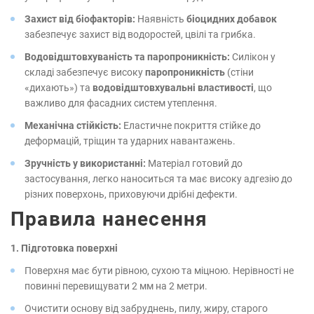
Захист від біофакторів:
Наявність
біоцидних добавок
забезпечує захист від водоростей, цвілі та грибка.
Водовідштовхуваність та паропроникність:
Силікон у
складі забезпечує високу
паропроникність
(стіни
«дихають») та
водовідштовхувальні властивості
, що
важливо для фасадних систем утеплення.
Механічна стійкість:
Еластичне покриття стійке до
деформацій, тріщин та ударних навантажень.
Зручність у використанні:
Матеріал готовий до
застосування, легко наноситься та має високу адгезію до
різних поверхонь, приховуючи дрібні дефекти.
Правила нанесення
1. Підготовка поверхні
Поверхня має бути рівною, сухою та міцною. Нерівності не
повинні перевищувати 2 мм на 2 метри.
Очистити основу від забруднень, пилу, жиру, старого