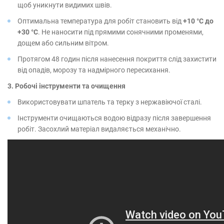
щоб уникнути видимих швів.
Оптимальна температура для робіт становить від
+10 °С до
+30 °С
. Не наносити під прямими сонячними променями,
дощем або сильним вітром.
Протягом 48 годин після нанесення покриття слід захистити
від опадів, морозу та надмірного пересихання.
3. Робочі інструменти та очищення
Використовувати шпатель та терку з нержавіючої сталі.
Інструменти очищаються водою відразу після завершення
робіт. Засохлий матеріал видаляється механічно.