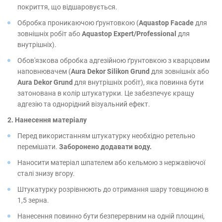
покриття, що відшаровується.
Обробка проникаючою ґрунтовкою (
Aquastop Facade
для
зовнішніх робіт або
Aquastop Expert/Professional
для
внутрішніх).
Обов'язкова обробка адгезійною ґрунтовкою з кварцовим
наповнювачем (
Aura Dekor Silikon Grund
для зовнішніх або
Aura Dekor Grund
для внутрішніх робіт), яка повинна бути
затонована в колір штукатурки. Це забезпечує кращу
адгезію та однорідний візуальний ефект.
2. Нанесення матеріалу
Перед використанням штукатурку необхідно ретельно
перемішати.
Заборонено додавати воду.
Наносити матеріал шпателем або кельмою з нержавіючої
сталі знизу вгору.
Штукатурку розрівнюють до отримання шару товщиною в
1,5 зерна.
Нанесення повинно бути безперервним на одній площині,