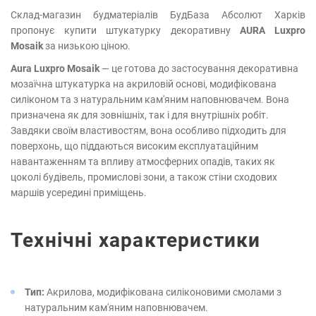
Склад-магазин будматеріалів БудБаза Абсолют Харків
пропонує купити штукатурку декоративну
AURA Luxpro
Mosaik
за низькою ціною.
Aura Luxpro Mosaik
— це готова до застосування декоративна
мозаїчна штукатурка на акриловій основі, модифікована
силіконом та з натуральним кам'яним наповнювачем. Вона
призначена як для зовнішніх, так і для внутрішніх робіт.
Завдяки своїм властивостям, вона особливо підходить для
поверхонь, що піддаються високим експлуатаційним
навантаженням та впливу атмосферних опадів, таких як
цоколі будівель, промислові зони, а також стіни сходових
маршів усередині приміщень.
Технічні характеристики
Тип:
Акрилова, модифікована силіконовими смолами з
натуральним кам'яним наповнювачем.