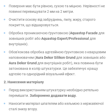
Поверхня має бути рівною, сухою та міцною. Нерівності не
повинні перевищувати 2 мм на 2 метри.
Очистити основу від забруднень, пилу, жиру, старого
покриття, що відшаровується.
Обробка проникаючою ґрунтовкою (
Aquastop Facade
для
зовнішніх робіт або
Aquastop Expert/Professional
для
внутрішніх).
Обов'язкова обробка адгезійною ґрунтовкою з кварцовим
наповнювачем (
Aura Dekor Silikon Grund
для зовнішніх або
Aura Dekor Grund
для внутрішніх робіт), яка повинна бути
затонована в колір штукатурки. Це забезпечує кращу
адгезію та однорідний візуальний ефект.
2. Нанесення матеріалу
Перед використанням штукатурку необхідно ретельно
перемішати.
Заборонено додавати воду.
Наносити матеріал шпателем або кельмою з нержавіючої
сталі знизу вгору.