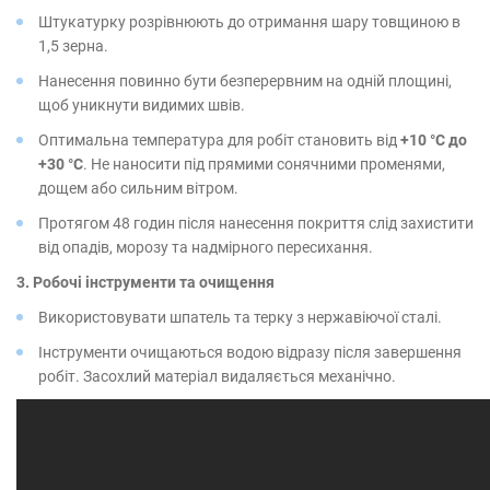
Штукатурку розрівнюють до отримання шару товщиною в
1,5 зерна.
Нанесення повинно бути безперервним на одній площині,
щоб уникнути видимих швів.
Оптимальна температура для робіт становить від
+10 °С до
+30 °С
. Не наносити під прямими сонячними променями,
дощем або сильним вітром.
Протягом 48 годин після нанесення покриття слід захистити
від опадів, морозу та надмірного пересихання.
3. Робочі інструменти та очищення
Використовувати шпатель та терку з нержавіючої сталі.
Інструменти очищаються водою відразу після завершення
робіт. Засохлий матеріал видаляється механічно.