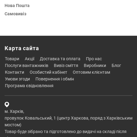
Нова Пошта
Самовивіз
Карта сайта
товари
акції
доставка та оплата
про нас
послуги вантажників
вивіз сміття
виробники
блог
контакти
особистий кабінет
оптовим клієнтам
умови згоди
повернення і обмін
програма євідновлення
м. Харків,
провулок Ковальський, 1 (центр Харкова, поряд з Харківським
мостом)
Товар буде зібрано та підготовлено до видачі на складі після