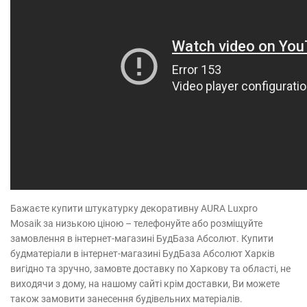
Бажаєте купити штукатурку декоративну AURA Luxpro
Mosaik за низькою ціною – телефонуйте або розміщуйте
замовлення в інтернет-магазині БудБаза Абсолют. Купити
будматеріали в інтернет-магазині БудБаза Абсолют Харків
вигідно та зручно, замовте доставку по Харкову та області, не
виходячи з дому, на нашому сайті крім доставки, Ви можете
також замовити занесення будівельних матеріалів.