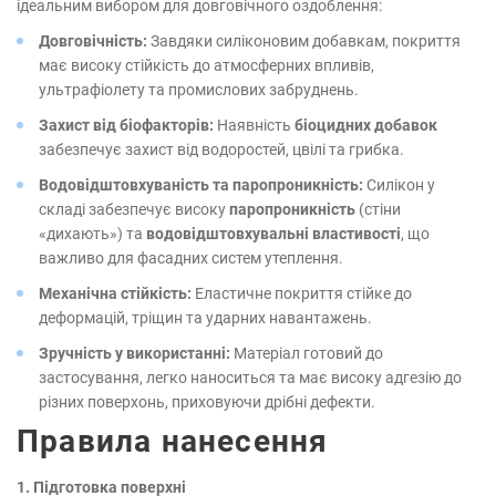
ідеальним вибором для довговічного оздоблення:
Довговічність:
Завдяки силіконовим добавкам, покриття
має високу стійкість до атмосферних впливів,
ультрафіолету та промислових забруднень.
Захист від біофакторів:
Наявність
біоцидних добавок
забезпечує захист від водоростей, цвілі та грибка.
Водовідштовхуваність та паропроникність:
Силікон у
складі забезпечує високу
паропроникність
(стіни
«дихають») та
водовідштовхувальні властивості
, що
важливо для фасадних систем утеплення.
Механічна стійкість:
Еластичне покриття стійке до
деформацій, тріщин та ударних навантажень.
Зручність у використанні:
Матеріал готовий до
застосування, легко наноситься та має високу адгезію до
різних поверхонь, приховуючи дрібні дефекти.
Правила нанесення
1. Підготовка поверхні