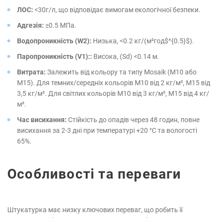
ЛОС:
<30г/л, що відповідає вимогам екологічної безпеки.
Адгезія:
≥0.5 МПа.
Водопроникність (W2):
Низька, <0.2 кг/(м²год$^{0.5}$).
Паропроникність (V1)::
Висока, (Sd) <0.14 м.
Витрата:
Залежить від кольору та типу Mosaik (M10 або
M15). Для темних/середніх кольорів M10 від 2 кг/м², M15 від
3,5 кг/м². Для світлих кольорів M10 від 3 кг/м², M15 від 4 кг/
м².
Час висихання:
Стійкість до опадів через 48 годин, повне
висихання за 2-3 дні при температурі +20 °C та вологості
65%.
Особливості та переваги
Штукатурка має низку ключових переваг, що робить її