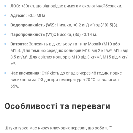
ЛОС:
<30г/л, що відповідає вимогам екологічної безпеки.
Адгезія:
≥0.5 МПа.
Водопроникність (W2):
Низька, <0.2 кг/(м²год$^{0.5}$).
Паропроникність (V1)::
Висока, (Sd) <0.14 м.
Витрата:
Залежить від кольору та типу Mosaik (M10 або
M15). Для темних/середніх кольорів M10 від 2 кг/м², M15 від
3,5 кг/м². Для світлих кольорів M10 від 3 кг/м², M15 від 4 кг/
м².
Час висихання:
Стійкість до опадів через 48 годин, повне
висихання за 2-3 дні при температурі +20 °C та вологості
65%.
Особливості та переваги
Штукатурка має низку ключових переваг, що робить її