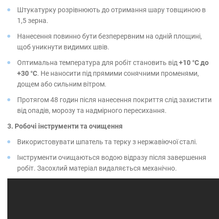
Штукатурку розрівнюють до отримання шару товщиною в
1,5 зерна.
Нанесення повинно бути безперервним на одній площині,
щоб уникнути видимих швів.
Оптимальна температура для робіт становить від
+10 °С до
+30 °С
. Не наносити під прямими сонячними променями,
дощем або сильним вітром.
Протягом 48 годин після нанесення покриття слід захистити
від опадів, морозу та надмірного пересихання.
3. Робочі інструменти та очищення
Використовувати шпатель та терку з нержавіючої сталі.
Інструменти очищаються водою відразу після завершення
робіт. Засохлий матеріал видаляється механічно.