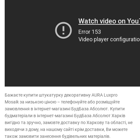
Бажаєте купити штукатурку декоративну AURA Luxpro
Mosaik за низькою ціною – телефонуйте або розміщуйте
замовлення в інтернет-магазині БудБаза Абсолют. Купити
будматеріали в інтернет-магазині БудБаза Абсолют Харків
вигідно та зручно, замовте доставку по Харкову та області, не
виходячи з дому, на нашому сайті крім доставки, Ви можете
також замовити занесення будівельних матеріалів.