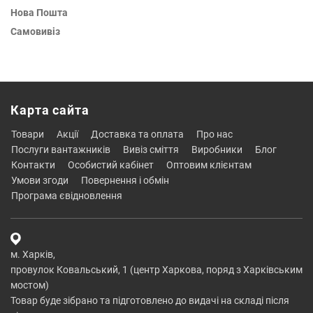
Нова Пошта
Самовивіз
Карта сайта
товари
акції
доставка та оплата
про нас
послуги вантажників
вивіз сміття
виробники
блог
контакти
особистий кабінет
оптовим клієнтам
умови згоди
повернення і обмін
програма євідновлення
м. Харків,
провулок Ковальський, 1 (центр Харкова, поряд з Харківським
мостом)
Товар буде зібрано та підготовлено до видачі на складі після