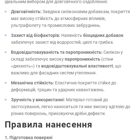
ідеальним вибором для довговічного оздоблення:
Довговічність:
Завдяки силіконовим добавкам, покриття
має високу стійкість до атмосферних впливів,
ультрафіолету та промислових забруднень.
Захист від біофакторів:
Наявність
біоцидних добавок
забезпечує захист від водоростей, цвілі та грибка.
Водовідштовхуваність та паропроникність:
Силікон у
складі забезпечує високу
паропроникність
(стіни
«дихають») та
водовідштовхувальні властивості
, що
важливо для фасадних систем утеплення.
Механічна стійкість:
Еластичне покриття стійке до
деформацій, тріщин та ударних навантажень.
Зручність у використанні:
Матеріал готовий до
застосування, легко наноситься та має високу адгезію до
різних поверхонь, приховуючи дрібні дефекти.
Правила нанесення
1. Підготовка поверхні