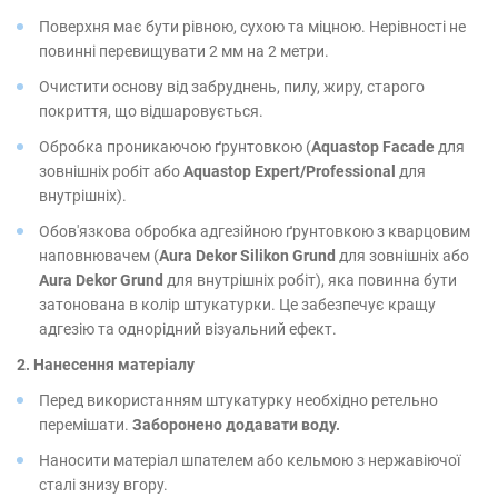
Поверхня має бути рівною, сухою та міцною. Нерівності не
повинні перевищувати 2 мм на 2 метри.
Очистити основу від забруднень, пилу, жиру, старого
покриття, що відшаровується.
Обробка проникаючою ґрунтовкою (
Aquastop Facade
для
зовнішніх робіт або
Aquastop Expert/Professional
для
внутрішніх).
Обов'язкова обробка адгезійною ґрунтовкою з кварцовим
наповнювачем (
Aura Dekor Silikon Grund
для зовнішніх або
Aura Dekor Grund
для внутрішніх робіт), яка повинна бути
затонована в колір штукатурки. Це забезпечує кращу
адгезію та однорідний візуальний ефект.
2. Нанесення матеріалу
Перед використанням штукатурку необхідно ретельно
перемішати.
Заборонено додавати воду.
Наносити матеріал шпателем або кельмою з нержавіючої
сталі знизу вгору.