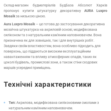
Склад-магазин будматеріалів БудБаза Абсолют Харків
пропонує купити штукатурку декоративну
AURA Luxpro
Mosaik
за низькою ціною.
Aura Luxpro Mosaik
— це готова до застосування декоративна
мозаїчна штукатурка на акриловій основі, модифікована
силіконом та з натуральним кам'яним наповнювачем. Вона
призначена як для зовнішніх, так і для внутрішніх робіт.
Завдяки своїм властивостям, вона особливо підходить для
поверхонь, що піддаються високим експлуатаційним
навантаженням та впливу атмосферних опадів, таких як
цоколі будівель, промислові зони, а також стіни сходових
маршів усередині приміщень.
Технічні характеристики
Тип:
Акрилова, модифікована силіконовими смолами з
натуральним кам'яним наповнювачем.