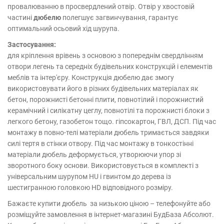
провалюванню в просвердлений отвір. Отвір у хвостовій
частині
дюбелю
полегшує загвинчування, гарантує
оптимальний осьовий хід шурупа.
Застосування:
для кріплення врівень з основою з попереднім свердлінням
отвори легень та середніх будівельних конструкцій і елементів
меблів та інтер'єру. Конструкція дюбелю дає змогу
використовувати його в різних будівельних матеріалах як
бетон, порожнисті бетонні плити, повнотілий і порожнистий
керамічний і силікатну цеглу, повнотілі та порожнисті блоки з
легкого бетону, газобетон тощо. гіпсокартон, ГВЛ, ДСП. Під час
монтажу в повно-телі матеріали дюбель тримається завдяки
силі тертя в стінки отвору. Під час монтажу в тонкостінні
матеріали дюбель деформується, утворюючи упор зі
зворотного боку основи. Використовується в комплекті з
універсальним шурупом HU і гвинтом до дерева із
шестигранною головкою HD відповідного розміру.
Бажаєте купити дюбель за низькою ціною – телефонуйте або
розміщуйте замовлення в інтернет-магазині БудБаза Абсолют.