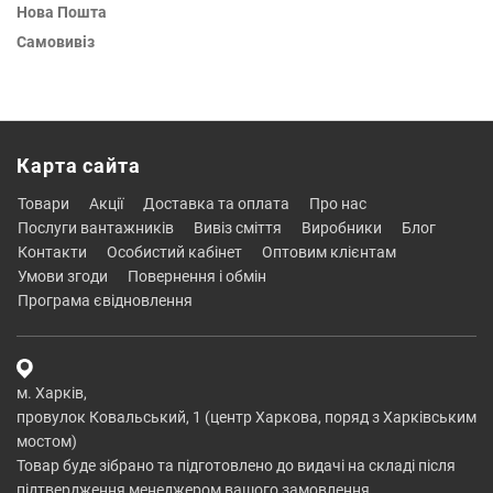
Нова Пошта
Самовивіз
Карта сайта
товари
акції
доставка та оплата
про нас
послуги вантажників
вивіз сміття
виробники
блог
контакти
особистий кабінет
оптовим клієнтам
умови згоди
повернення і обмін
програма євідновлення
м. Харків,
провулок Ковальський, 1 (центр Харкова, поряд з Харківським
мостом)
Товар буде зібрано та підготовлено до видачі на складі після
підтвердження менеджером вашого замовлення.