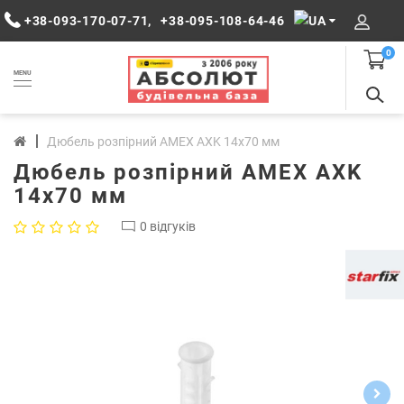
+38-093-170-07-71
,
+38-095-108-64-46
0
MENU
Дюбель розпірний AMEX AXK 14x70 мм
Дюбель розпірний AMEX AXK
14x70 мм
0 відгуків