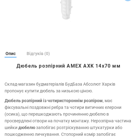
Опис
Відгуків (0)
Дюбель розпірний AMEX AXK 14x70 мм
Склад-магазин будматеріалів БудБаза Абсолют Харків
пропонує купити дюбель за низькою ціною.
Дюбель розпірний із чотиристороннім розпіром
, має
фіксувальні поздовжні ребра та чотири витичних елерони
(осика), що перешкоджають прочинянню дюбелю в
просвердлені отвори на початку монтажу. Нерозпірна частина
шейки
дюбелю
запобігає розтріскуванню штукатурки або
пошкодженню личкування. Стопорний комір запобігає