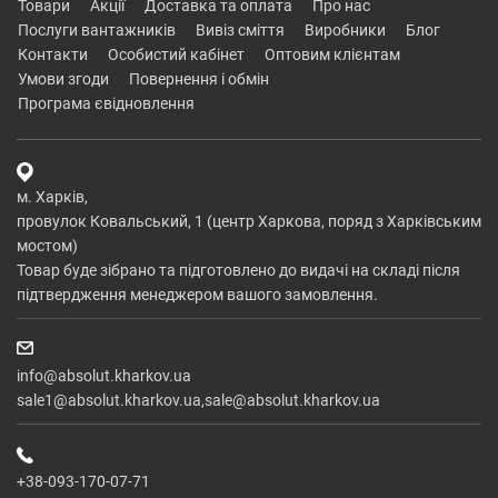
товари
акції
доставка та оплата
про нас
послуги вантажників
вивіз сміття
виробники
блог
контакти
особистий кабінет
оптовим клієнтам
умови згоди
повернення і обмін
програма євідновлення
м. Харків,
провулок Ковальський, 1 (центр Харкова, поряд з Харківським
мостом)
Товар буде зібрано та підготовлено до видачі на складі після
підтвердження менеджером вашого замовлення.
info@absolut.kharkov.ua
sale1@absolut.kharkov.ua,sale@absolut.kharkov.ua
+38-093-170-07-71