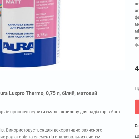
п
о
ф
м
мі
в
ф
4
Пр
ra Luxpro Thermo, 0,75 л, білий, матовий
рків пропонує купити емаль акрилову для радіаторів Aura
С
ів. Використовується для декоративно-захисного
Д
х радіаторів та елементів опалювальних систем.