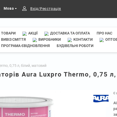
Мова
Вхід/Реєстрація
ТОВАРИ
АКЦІЇ
ДОСТАВКА ТА ОПЛАТА
ПРО НАС
ВИВІЗ СМІТТЯ
ВИРОБНИКИ
КОНТАКТИ
ОПТОВ
ПРОГРАМА ЄВІДНОВЛЕННЯ
БУДІВЕЛЬНІ РОБОТИ
rmo, 0,75 л, білий, матовий
торів Aura Luxpro Thermo, 0,75 л,
Є 
A
р
з