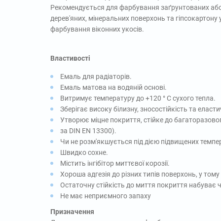
Рекомендується для фарбування заґрунтованих або
дерев'яних, мінеральних поверхонь та гіпсокартону 
фарбування віконних укосів.
Властивості
Емаль для радіаторів.
Емаль матова на водяній основі.
Витримує температуру до +120 ° С сухого тепла.
Зберігає високу білизну, зносостійкість та еласти
Утворює міцне покриття, стійке до багаторазовог
за DIN EN 13300).
Чи не розм'якшується під дією підвищених темпе
Швидко сохне.
Містить інгібітор миттєвої корозії.
Хороша адгезія до різних типів поверхонь, у тому 
Остаточну стійкість до миття покриття набуває ч
Не має неприємного запаху
Призначення