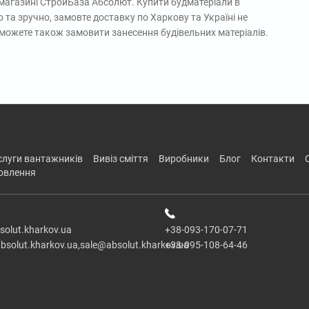
-магазині СтройБаза Абсолют. Купити будматеріали в
 та зручно, замовте доставку по Харкову та Україні не
и можете також замовити занесення будівельних матеріалів.
ослуги вантажників
вивіз сміття
виробники
блог
контакти
новлення
solut.kharkov.ua
+38-093-170-07-71
bsolut.kharkov.ua,sale@absolut.kharkov.ua
+38-095-108-64-46