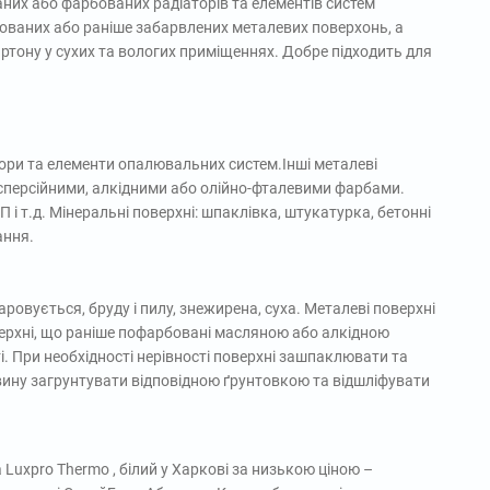
их або фарбованих радіаторів та елементів систем
ованих або раніше забарвлених металевих поверхонь, а
артону у сухих та вологих приміщеннях. Добре підходить для
тори та елементи опалювальних систем.Інші металеві
исперсійними, алкідними або олійно-фталевими фарбами.
 і т.д. Мінеральні поверхні: шпаклівка, штукатурка, бетонні
ання.
овується, бруду і пилу, знежирена, суха. Металеві поверхні
ерхні, що раніше пофарбовані масляною або алкідною
 При необхідності нерівності поверхні зашпаклювати та
вину загрунтувати відповідною ґрунтовкою та відшліфувати
Luxpro Thermo , білий у Харкові за низькою ціною –