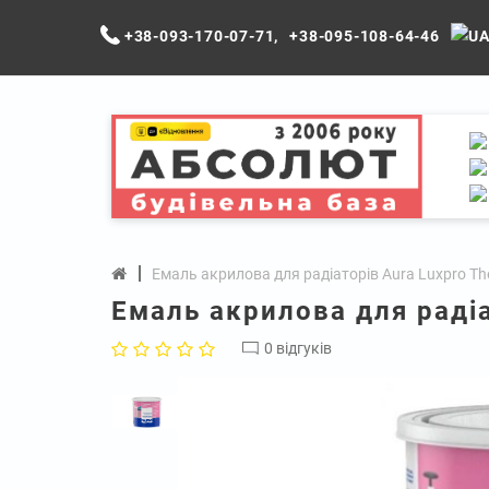
+38-093-170-07-71
,
+38-095-108-64-46
Емаль акрилова для радіаторів Aura Luxpro The
Емаль акрилова для радіа
0 відгуків