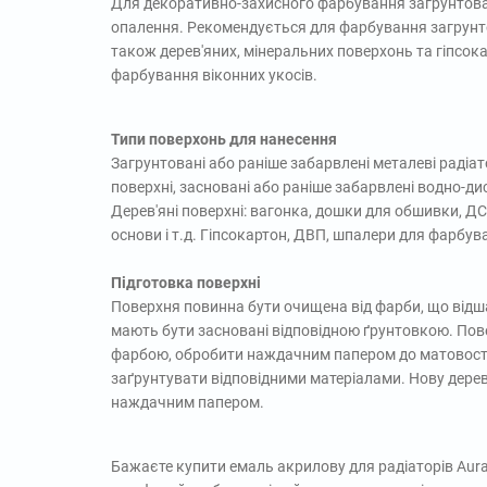
Для декоративно-захисного фарбування загрунтован
опалення. Рекомендується для фарбування загрунт
також дерев'яних, мінеральних поверхонь та гіпсок
фарбування віконних укосів.
Типи поверхонь для нанесення
Загрунтовані або раніше забарвлені металеві радіа
поверхні, засновані або раніше забарвлені водно-д
Дерев'яні поверхні: вагонка, дошки для обшивки, ДСП
основи і т.д. Гіпсокартон, ДВП, шпалери для фарбув
Підготовка поверхні
Поверхня повинна бути очищена від фарби, що відшар
мають бути засновані відповідною ґрунтовкою. Пов
фарбою, обробити наждачним папером до матовості.
заґрунтувати відповідними матеріалами. Нову дере
наждачним папером.
Бажаєте купити емаль акрилову для радіаторів Aura 