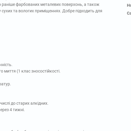
 раніше фарбованих металевих поверхонь, а також
Н
у сухих та вологих приміщеннях. Добре підходить для
С
чність.
о миття (1 клас зносостійкості.
ратур.
числі до старих алкідних.
ерез 4 тижні.