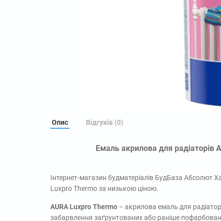
Опис
Відгуків (0)
Емаль акрилова для радіаторів Au
Інтернет-магазин будматеріалів БудБаза Абсолют Ха
Luxpro Thermo за низькою ціною.
AURA Luxpro Thermo
– акрилова емаль для радіатор
забарвлення заґрунтованих або раніше пофарбовани