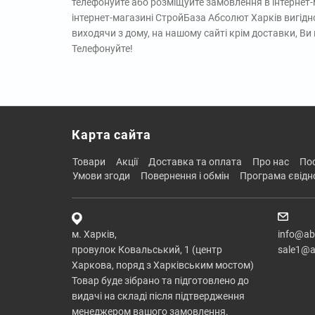
телефонуйте або розміщуйте замовлення в інтернет
інтернет-магазині СтройБаза Абсолют Харків вигідно
виходячи з дому, на нашому сайті крім доставки, В
Телефонуйте!
Карта сайта
товари
акції
доставка та оплата
про нас
п
умови згоди
повернення і обмін
програма євід
м. Харків,
info@ab
провулок Ковальський, 1 (центр
sale1@a
Харкова, поряд з Харківським мостом)
Товар буде зібрано та підготовлено до
видачі на складі після підтвердження
менеджером вашого замовлення.