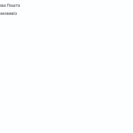
ова Пошта
амовивіз