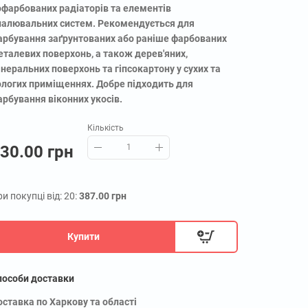
офарбованих радіаторів та елементів
палювальних систем. Рекомендується для
арбування заґрунтованих або раніше фарбованих
еталевих поверхонь, а також дерев'яних,
неральних поверхонь та гіпсокартону у сухих та
ологих приміщеннях. Добре підходить для
арбування віконних укосів.
Кількість
30.00 грн
и покупці від: 20:
387.00 грн
Купити
пособи доставки
оставка по Харкову та області