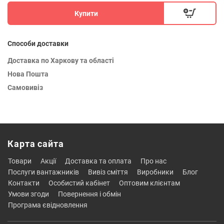
Купити
Способи доставки
Доставка по Харкову та області
Нова Пошта
Самовивіз
Карта сайта
товари
акції
доставка та оплата
про нас
послуги вантажників
вивіз сміття
виробники
блог
контакти
особистий кабінет
оптовим клієнтам
умови згоди
повернення і обмін
програма євідновлення