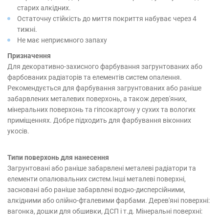
старих алкідних.
Остаточну стійкість до миття покриття набуває через 4
тижні.
Не має неприємного запаху
Призначення
Для декоративно-захисного фарбування загрунтованих або
фарбованих радіаторів та елементів систем опалення.
Рекомендується для фарбування загрунтованих або раніше
забарвлених металевих поверхонь, а також дерев'яних,
мінеральних поверхонь та гіпсокартону у сухих та вологих
приміщеннях. Добре підходить для фарбування віконних
укосів.
Типи поверхонь для нанесення
Загрунтовані або раніше забарвлені металеві радіатори та
елементи опалювальних систем.Інші металеві поверхні,
засновані або раніше забарвлені водно-дисперсійними,
алкідними або олійно-фталевими фарбами. Дерев'яні поверхні:
вагонка, дошки для обшивки, ДСП і т.д. Мінеральні поверхні: