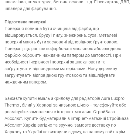
шпаклівка, штукатурка, бетонні основи і т.д. Гіпсокартон, ДВП,
шпалери для фарбування.
Підготовка поверхні
Поверхня повинна бути очищена від фарби, що
відшаровується, бруду і пилу, знежирена, суха. Металеві
поверхні мають бути засновані відповідною ґрунтовкою.
Поверхні, що раніше пофарбовані масляною або алкідною
фарбою, обробити наждачним папером до матовості. При
необхідності нерівності поверхні зашпаклювати та
заґрунтувати відповідними матеріалами. Нову деревину
загрунтувати відповідною ґрунтовкою та відшліфувати
наждачним папером.
Бажаєте купити емаль акрилову для радіаторів Aura Luxpro
Thermo , білий у Харкові за низькою ціною – телефонуйте або
розміщуйте замовлення в інтернет-магазині СтройБаза
Абсолют. Купити будматеріали в інтернет-магазині СтройБаза
Абсолют Харків вигідно та зручно, замовте доставку по
Харкову та Україні не виходячи з дому, на нашому сайті крім