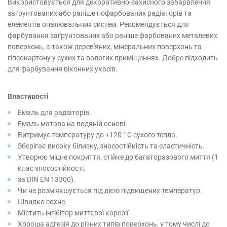
Використовується для декоративно-захисного забарвлення
заґрунтованих або раніше пофарбованих радіаторів та
елементів опалювальних систем. Рекомендується для
фарбування заґрунтованих або раніше фарбованих металевих
поверхонь, а також дерев'яних, мінеральних поверхонь та
гіпсокартону у сухих та вологих приміщеннях. Добре підходить
для фарбування віконних укосів.
Властивості
Емаль для радіаторів.
Емаль матова на водяній основі.
Витримує температуру до +120 ° С сухого тепла.
Зберігає високу білизну, зносостійкість та еластичність.
Утворює міцне покриття, стійке до багаторазового миття (1
клас зносостійкості.
за DIN EN 13300).
Чи не розм'якшується під дією підвищених температур.
Швидко сохне.
Містить інгібітор миттєвої корозії.
Хороша адгезія до різних типів поверхонь, у тому числі до