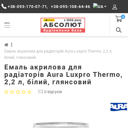
+38-093-170-07-71
,
+38-095-108-64-46
0
MENU
Емаль акрилова для радіаторів Aura Luxpro Thermo, 2,2 л,
білий, глянсовий
Емаль акрилова для
радіаторів Aura Luxpro Thermo,
2,2 л, білий, глянсовий
0 відгуків