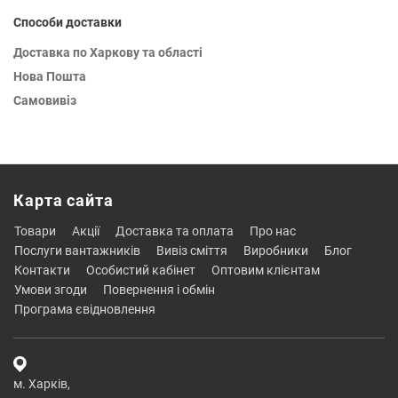
Способи доставки
Доставка по Харкову та області
Нова Пошта
Самовивіз
Карта сайта
товари
акції
доставка та оплата
про нас
послуги вантажників
вивіз сміття
виробники
блог
контакти
особистий кабінет
оптовим клієнтам
умови згоди
повернення і обмін
програма євідновлення
м. Харків,