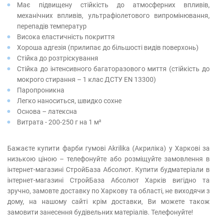
Має підвищену стійкість до атмосферних впливів,
механічних впливів, ультрафіолетового випромінювання,
перепадів температур
Висока еластичність покриття
Хороша адгезія (прилипає до більшості видів поверхонь)
Стійка до розтріскування
Стійка до інтенсивного багаторазового миття (стійкість до
мокрого стирання – 1 клас ДСТУ EN 13300)
Паропроникна
Легко наноситься, швидко сохне
Основа – латексна
Витрата - 200-250 г на 1 м²
Бажаєте купити фарби гумові Akrilika (Акриліка) у Харкові за
низькою ціною – телефонуйте або розміщуйте замовлення в
інтернет-магазині СтройБаза Абсолют. Купити будматеріали в
інтернет-магазині СтройБаза Абсолют Харків вигідно та
зручно, замовте доставку по Харкову та області, не виходячи з
дому, на нашому сайті крім доставки, Ви можете також
замовити занесення будівельних матеріалів. Телефонуйте!