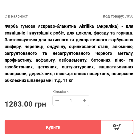
Є в наявності
Код товару:
7050
Фарба гумова яскраво-блакитна Akrilika (Акриліка) - для
зовнішніх і внутрішніх робіт, для цоколя, фасаду та горища.
Застосовується для захисного та декоративного фарбування
шиферу, черепиці, ондуліну, оцинкованої сталі, алюмінію,
загрунтованого та незагрунтованого чорного металу,
профнастилу, асфальту, азбоцементу, бетонних, піно- та
газобетонних, цегляних, оштукатурених, зашпатльованих
поверхонь, дерев'яних, гіпсокартонних поверхонь, поверхонь
обклеєних шпалерами і т.д. 11 кг
Кількість
1283.00 грн
Купити