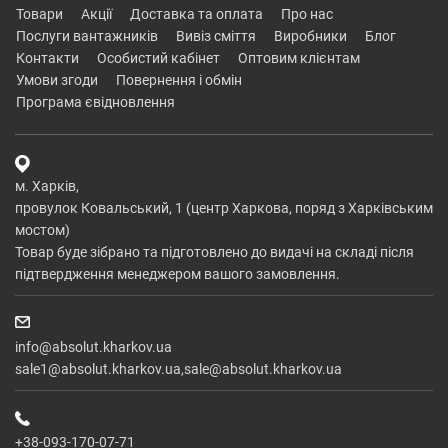
товари
акції
доставка та оплата
про нас
послуги вантажників
вивіз сміття
виробники
блог
контакти
особистий кабінет
оптовим клієнтам
умови згоди
повернення і обмін
програма євідновлення
м. Харків,
провулок Ковальський, 1 (центр Харкова, поряд з Харківським
мостом)
Товар буде зібрано та підготовлено до видачі на складі після
підтвердження менеджером вашого замовлення.
info@absolut.kharkov.ua
sale1@absolut.kharkov.ua,sale@absolut.kharkov.ua
+38-093-170-07-71