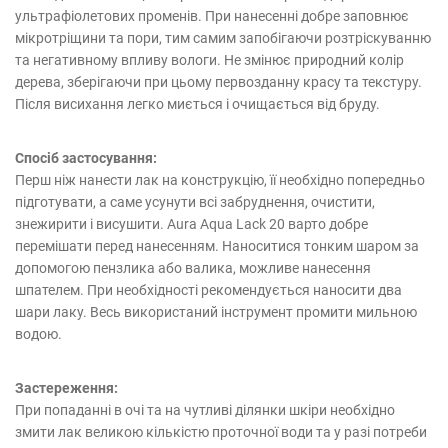
ультрафіолетових променів. При нанесенні добре заповнює
мікротріщини та пори, тим самим запобігаючи розтріскуванню
та негативному впливу вологи. Не змінює природний колір
дерева, зберігаючи при цьому первозданну красу та текстуру.
Після висихання легко миється і очищається від бруду.
Спосіб застосування:
Перш ніж нанести лак на конструкцію, її необхідно попередньо
підготувати, а саме усунути всі забруднення, очистити,
знежирити і висушити. Aura Aqua Lack 20 варто добре
перемішати перед нанесенням. Наноситися тонким шаром за
допомогою пензлика або валика, можливе нанесення
шпателем. При необхідності рекомендується наносити два
шари лаку. Весь використаний інструмент промити мильною
водою.
Застереження:
При попаданні в очі та на чутливі ділянки шкіри необхідно
змити лак великою кількістю проточної води та у разі потреби