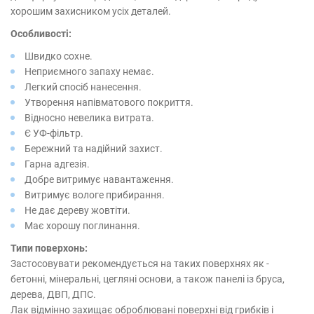
хорошим захисником усіх деталей.
Особливості:
Швидко сохне.
Неприємного запаху немає.
Легкий спосіб нанесення.
Утворення напівматового покриття.
Відносно невелика витрата.
Є УФ-фільтр.
Бережний та надійний захист.
Гарна адгезія.
Добре витримує навантаження.
Витримує вологе прибирання.
Не дає дереву жовтіти.
Має хорошу поглинання.
Типи поверхонь:
Застосовувати рекомендується на таких поверхнях як -
бетонні, мінеральні, цегляні основи, а також панелі із бруса,
дерева, ДВП, ДПС.
Лак відмінно захищає оброблювані поверхні від грибків і