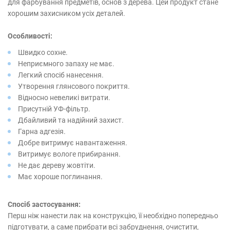
для фарбування предметів, основ з дерева. Цей продукт стане
хорошим захисником усіх деталей.
Особливості:
Швидко сохне.
Неприємного запаху не має.
Легкий спосіб нанесення.
Утворення глянсового покриття.
Відносно невеликі витрати.
Присутній УФ-фільтр.
Дбайливий та надійний захист.
Гарна адгезія.
Добре витримує навантаження.
Витримує вологе прибирання.
Не дає дереву жовтіти.
Має хороше поглинання.
Спосіб застосування:
Перш ніж нанести лак на конструкцію, її необхідно попередньо
підготувати, а саме прибрати всі забруднення, очистити,