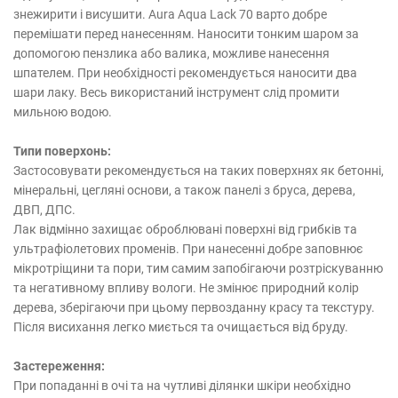
знежирити і висушити. Aura Aqua Lack 70 варто добре
перемішати перед нанесенням. Наносити тонким шаром за
допомогою пензлика або валика, можливе нанесення
шпателем. При необхідності рекомендується наносити два
шари лаку. Весь використаний інструмент слід промити
мильною водою.
Типи поверхонь:
Застосовувати рекомендується на таких поверхнях як бетонні,
мінеральні, цегляні основи, а також панелі з бруса, дерева,
ДВП, ДПС.
Лак відмінно захищає оброблювані поверхні від грибків та
ультрафіолетових променів. При нанесенні добре заповнює
мікротріщини та пори, тим самим запобігаючи розтріскуванню
та негативному впливу вологи. Не змінює природний колір
дерева, зберігаючи при цьому первозданну красу та текстуру.
Після висихання легко миється та очищається від бруду.
Застереження:
При попаданні в очі та на чутливі ділянки шкіри необхідно