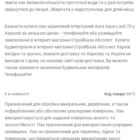
змити лак великою кількістю проточної води та у разі потреби
звернутися до лікаря. Зберігати у недоступному для дітей місці.
Бажаєте купити лак акриловий інтер'єрний Aura Aqua Lack 70 у
Харкові за низькою ціною – телефонуйте або розміщуйте
замовлення в інтернет-магазині СтройБаза Абсолют. Купити
будматеріали в інтернет-магазині СтройБаза Абсолют Харків
вигідно та зручно, замовте доставку по Харкову та Україні не
виходячи з дому, на нашому сайті крім доставки, Ви можете
також замовити занесення будівельних матеріалів.
Телефонуйте!
Є в наявності
Код товару:
8673
Призначений для обробки мінеральних, дерев'яних, а також
пофарбованих або обклеєних шпалерами поверхонь. Лак
використовується для надання поверхонь волого- та
зносостійкості. Лак призначений для використання усередині
приміщень. Лак не призначений для парилень, підлог та
поверхонь, що піддаються сильному механічному зносу.