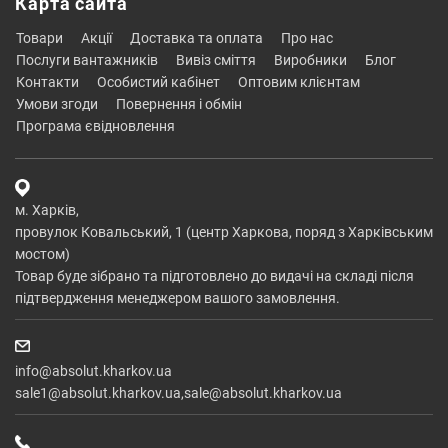
Карта сайта
товари
акції
доставка та оплата
про нас
послуги вантажників
вивіз сміття
виробники
блог
контакти
особистий кабінет
оптовим клієнтам
умови згоди
повернення і обмін
програма євідновлення
м. Харків,
провулок Ковальський, 1 (центр Харкова, поряд з Харківським
мостом)
Товар буде зібрано та підготовлено до видачі на складі після
підтвердження менеджером вашого замовлення.
info@absolut.kharkov.ua
sale1@absolut.kharkov.ua,sale@absolut.kharkov.ua