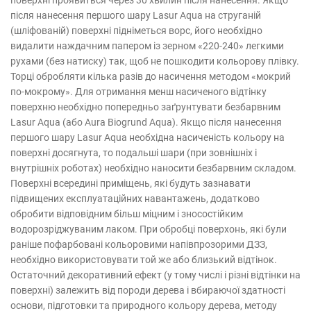
поверхні проявиться через 30 хвилин після нанесення. Якщо
після нанесення першого шару Lasur Aqua на струганій
(шліфованій) поверхні підніметься ворс, його необхідно
видалити наждачним папером із зерном «220-240» легкими
рухами (без натиску) так, щоб не пошкодити кольорову плівку.
Торці обробляти кілька разів до насичення методом «мокрий
по-мокрому». Для отримання менш насиченого відтінку
поверхню необхідно попередньо заґрунтувати безбарвним
Lasur Aqua (або Aura Biogrund Aqua). Якщо після нанесення
першого шару Lasur Aqua необхідна насиченість кольору на
поверхні досягнута, то подальші шари (при зовнішніх і
внутрішніх роботах) необхідно наносити безбарвним складом.
Поверхні всередині приміщень, які будуть зазнавати
підвищених експлуатаційних навантажень, додатково
обробити відповідним більш міцним і зносостійким
водорозріджуваним лаком. При обробці поверхонь, які були
раніше пофарбовані кольоровими напівпрозорими ДЗЗ,
необхідно використовувати той же або близький відтінок.
Остаточний декоративний ефект (у тому числі і різні відтінки на
поверхні) залежить від породи дерева і вбираючої здатності
основи, підготовки та природного кольору дерева, методу