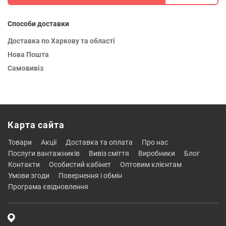
Способи доставки
Доставка по Харкову та області
Нова Пошта
Самовивіз
Карта сайта
товари
акції
доставка та оплата
про нас
послуги вантажників
вивіз сміття
виробники
блог
контакти
особистий кабінет
оптовим клієнтам
умови згоди
повернення і обмін
програма євідновлення