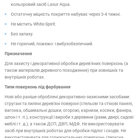
кольоровий засіб Lasur Aqua.
Остаточну міцність покриття набуває через 3-4 тижні.
Не містить White-Spirit.
Без запаху.
Не горючий, пожежо- і вибухобезпечний.
Призначення
Для захисту і декоративної обробки дерев'яних поверхонь (а
також матеріалів деревного походження) при зовнішніх та
внутрішніх роботах.
Типи поверхонь під фарбування
Нові або раніше оброблені декоративно-захисними засобами:
стругані та пиляні дерев'яні поверхні (стельові та стінові панелі,
вагонка, обшивальні дошки, огорожі, карнизи, косяки, фанера,
шпон і т. п.), конструкції і вироби з деревини (рами, двері, садові
меблі і т. д.), а також ДСП, ДВП, МДФ. Не використовувати
засіб при внутрішніх роботах для обробки підлог і сходів. Не
використовувати для горизонтальних поверхонь (терасна