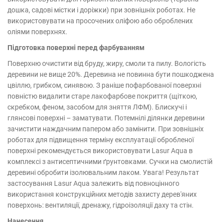
дошка, садові містки і доріжки) при зовнішніх роботах. Не
використовувати на просочених оліфою або оброблених
оліями поверхнях.
Підготовка поверхні перед фарбуванням
Поверхню очистити від бруду, жиру, смоли та пилу. Вологість
деревини не вище 20%. Деревина не повинна бути пошкоджена
цвіллю, грибком, синявою. З раніше пофарбованої поверхні
повністю видалити старе лакофарбове покриття (щіткою,
скребком, феном, засобом для зняття ЛФМ). Блискучі і
глянсові поверхні – заматувати. Потемнілі ділянки деревини
зачистити наждачним папером або замінити. При зовнішніх
роботах для підвищення терміну експлуатації обробленої
поверхні рекомендується використовувати Lasur Aqua в
комплексі з антисептичними ґрунтовками. Сучки на смолистій
деревині обробити ізолювальним лаком. Увага! Результат
застосування Lasur Aqua залежить від повноцінного
використання конструкційних методів захисту дерев'яних
поверхонь: вентиляції, дренажу, гідроізоляції даху та стін.
Нанесення