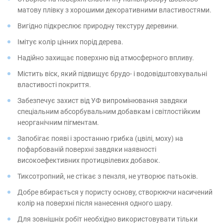
матову плівку з хорошими декоративними властивостями.
Вигідно підкреслює природну текстуру деревини.
Імітує колір цінних порід дерева.
Надійно захищає поверхню від атмосферного впливу.
Містить віск, який підвищує брудо- і водовідштовхувальні
властивості покриття.
Забезпечує захист від УФ випромінювання завдяки
спеціальним абсорбувальним добавкам і світлостійким
неорганічним пігментам.
Запобігає появі і зростанню грибка (цвілі, моху) на
пофарбованій поверхні завдяки наявності
високоефективних протицвілевих добавок.
Тиксотропний, не стікає з пензля, не утворює патьоків.
Добре вбирається у пористу основу, створюючи насичений
колір на поверхні після нанесення одного шару.
Для зовнішніх робіт необхідно використовувати тільки