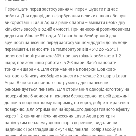
Перемішати перед застосуванням і перемішувати під час
роботи. Для однорідного фарбування великих площ або при
використанні Lasur Aqua з різних партій – змішати необхідну
кількість засобу в одній ємності. При нанесенні розпилювачем
додати не більше 5% води. У Lasur Aqua безбарвний для
зручності нанесення перед застосуванням додати до 5% води і
перемішати. Наносити за температури від +5°С до +25°С і
вологості повітря нижче 80% при внутрішніх роботах: в 1-2
шари; при зовнішніх роботах: в 2-3 шари. Засіб наносити
тонкими шарами. Для отримання на поверхні шовково-
матового блиску необхідно нанести не менше 2-х шарів Lasur
Aqua. В якості основного інструменту для нанесення
рекомендується пензель. Для отримання однорідного тону на
поверхні засіб наносити пензлем безперервно по всій довжині
дошки в поздовжньому напрямку, по ворсу, добре втираючи в
поверхню. Для отримання найкращого декоративного ефекту
через 1-2 хвилини після нанесення Lasur Aqua розтерти
напівсухим пензлем уздовж шарів деревини, видаливши
надлишок і розгладивши смуги від пензля. Колір засобу на