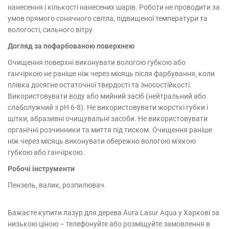
нанесення і кількості нанесених шарів. Роботи не проводити за
умов прямого сонячного світла, підвищеної температури та
вологості, сильного вітру.
Догляд за пофарбованою поверхнею
Очищення поверхні виконувати вологою губкою або
ганчіркою не раніше ніж через місяць після фарбування, коли
плівка досягне остаточної твердості та зносостійкості.
Використовувати воду або мийний засіб (нейтральний або
слаболужний з рН 6-8). Не використовувати жорсткі губки і
щітки, абразивні очищувальні засоби. Не використовувати
органічні розчинники та миття під тиском. Очищення раніше
ніж через місяць виконувати обережно вологою м'якою
губкою або ганчіркою.
Робочі інструменти
Пензель, валик, розпилювач.
Бажаєте купити лазур для дерева Aura Lasur Aqua у Харкові за
низькою ціною – телефонуйте або розміщуйте замовлення в