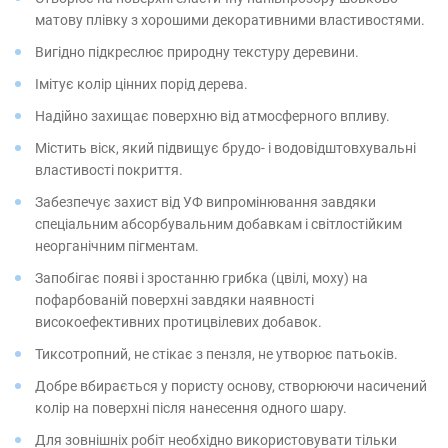
матову плівку з хорошими декоративними властивостями.
Вигідно підкреслює природну текстуру деревини.
Імітує колір цінних порід дерева.
Надійно захищає поверхню від атмосферного впливу.
Містить віск, який підвищує брудо- і водовідштовхувальні
властивості покриття.
Забезпечує захист від УФ випромінювання завдяки
спеціальним абсорбувальним добавкам і світлостійким
неорганічним пігментам.
Запобігає появі і зростанню грибка (цвілі, моху) на
пофарбованій поверхні завдяки наявності
високоефективних протицвілевих добавок.
Тиксотропний, не стікає з пензля, не утворює патьоків.
Добре вбирається у пористу основу, створюючи насичений
колір на поверхні після нанесення одного шару.
Для зовнішніх робіт необхідно використовувати тільки