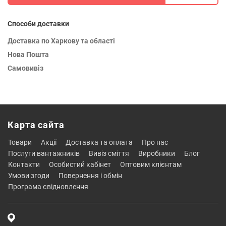
Способи доставки
Доставка по Харкову та області
Нова Пошта
Самовивіз
Карта сайта
товари
акції
доставка та оплата
про нас
послуги вантажників
вивіз сміття
виробники
блог
контакти
особистий кабінет
оптовим клієнтам
умови згоди
повернення і обмін
програма євідновлення