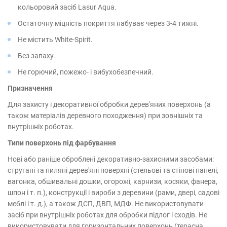
кольоровий засіб Lasur Aqua.
Остаточну міцність покриття набуває через 3-4 тижні.
Не містить White-Spirit.
Без запаху.
Не горючий, пожежо- і вибухобезпечний.
Призначення
Для захисту і декоративної обробки дерев'яних поверхонь (а
також матеріалів деревного походження) при зовнішніх та
внутрішніх роботах.
Типи поверхонь під фарбування
Нові або раніше оброблені декоративно-захисними засобами:
стругані та пиляні дерев'яні поверхні (стельові та стінові панелі,
вагонка, обшивальні дошки, огорожі, карнизи, косяки, фанера,
шпон і т. п.), конструкції і вироби з деревини (рами, двері, садові
меблі і т. д.), а також ДСП, ДВП, МДФ. Не використовувати
засіб при внутрішніх роботах для обробки підлог і сходів. Не
використовувати для горизонтальних поверхонь (терасна