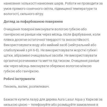
нанесення і кількості нанесених шарів. Роботи не проводити за
умов прямого сонячного світла, підвищеної температури та
вологості, сильного вітру.
Догляд за пофарбованою поверхнею
Очищення поверхні виконувати вологою губкою або
ганчіркою не раніше ніж через місяць після фарбування, коли
плівка досягне остаточної твердості та зносостійкості.
Використовувати воду або мийний засіб (нейтральний або
слаболужний з рН 6-8). Не використовувати жорсткі губки і
щітки, абразивні очищувальні засоби. Не використовувати
органічні розчинники та миття під тиском. Очищення раніше
ніж через місяць виконувати обережно вологою м'якою
губкою або ганчіркою.
Робочі інструменти
Пензель, валик, розпилювач.
Бажаєте купити лазур для дерева Aura Lasur Aqua у Харкові за
низькою ціною – телефонуйте або розміщуйте замовлення в