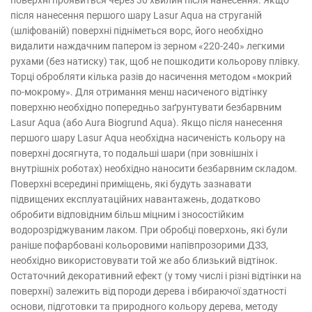
поверхні проявиться через 30 хвилин після нанесення. Якщо
після нанесення першого шару Lasur Aqua на струганій
(шліфованій) поверхні підніметься ворс, його необхідно
видалити наждачним папером із зерном «220-240» легкими
рухами (без натиску) так, щоб не пошкодити кольорову плівку.
Торці обробляти кілька разів до насичення методом «мокрий
по-мокрому». Для отримання менш насиченого відтінку
поверхню необхідно попередньо заґрунтувати безбарвним
Lasur Aqua (або Aura Biogrund Aqua). Якщо після нанесення
першого шару Lasur Aqua необхідна насиченість кольору на
поверхні досягнута, то подальші шари (при зовнішніх і
внутрішніх роботах) необхідно наносити безбарвним складом.
Поверхні всередині приміщень, які будуть зазнавати
підвищених експлуатаційних навантажень, додатково
обробити відповідним більш міцним і зносостійким
водорозріджуваним лаком. При обробці поверхонь, які були
раніше пофарбовані кольоровими напівпрозорими ДЗЗ,
необхідно використовувати той же або близький відтінок.
Остаточний декоративний ефект (у тому числі і різні відтінки на
поверхні) залежить від породи дерева і вбираючої здатності
основи, підготовки та природного кольору дерева, методу