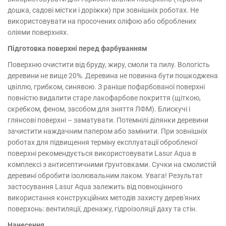
дошка, садові містки і доріжки) при зовнішніх роботах. Не
використовувати на просочених оліфою або оброблених
оліями поверхнях.
Підготовка поверхні перед фарбуванням
Поверхню очистити від бруду, жиру, смоли та пилу. Вологість
деревини не вище 20%. Деревина не повинна бути пошкоджена
цвіллю, грибком, синявою. З раніше пофарбованої поверхні
повністю видалити старе лакофарбове покриття (щіткою,
скребком, феном, засобом для зняття ЛФМ). Блискучі і
глянсові поверхні – заматувати. Потемнілі ділянки деревини
зачистити наждачним папером або замінити. При зовнішніх
роботах для підвищення терміну експлуатації обробленої
поверхні рекомендується використовувати Lasur Aqua в
комплексі з антисептичними ґрунтовками. Сучки на смолистій
деревині обробити ізолювальним лаком. Увага! Результат
застосування Lasur Aqua залежить від повноцінного
використання конструкційних методів захисту дерев'яних
поверхонь: вентиляції, дренажу, гідроізоляції даху та стін.
Нанесення