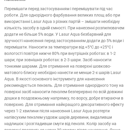
Перемішати перед застосуванням і перемішувати під час
роботи. Для однорідного фарбування великих площ або при
використанні Lasur Aqua з різних партій – змішати необхідну
кількість засобу в одній ємності. При нанесенні розпилювачем
додати не більше 5% води. У Lasur Aqua безбарвний для
зручності нанесення перед застосуванням додати до 5% води і
перемішати. Наносити за температури від +5°С до +25°С і
вологості повітря нижче 80% при внутрішніх роботах: в 1-2
шари; при зовнішніх роботах: в 2-3 шари. Засіб наносити
тонкими шарами. Для отримання на поверхні шовково-
матового блиску необхідно нанести не менше 2-х шарів Lasur
Aqua. В якості основного інструменту для нанесення
рекомендується пензель. Для отримання однорідного тону на
поверхні засіб наносити пензлем безперервно по всій довжині
дошки в поздовжньому напрямку, по ворсу, добре втираючи в
поверхню. Для отримання найкращого декоративного ефекту
через 1-2 хвилини після нанесення Lasur Aqua розтерти
напівсухим пензлем уздовж шарів деревини, видаливши
надлишок і розгладивши смуги від пензля. Колір засобу на