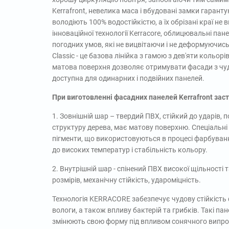
Kerrafront, невелика маса і вбудовані замки гаранту
володіють 100% водостійкістю, а їх обрізані краї 
інноваційної технології Kerracore, облицювальні пан
погодних умов, які не вицвітаючи і не деформуючись
Classic - це базова лінійка з гамою з дев'яти кольор
матова поверхня дозволяє отримувати фасади з чудо
доступна для одинарних і подвійних панелей.
При виготовленні фасадних панелей Kerrafront за
1. Зовнішній шар – твердий ПВХ, стійкий до ударів,
структуру дерева, має матову поверхню. Спеціальні 
пігменти, що використовуються в процесі фарбуванн
до високих температур і стабільність кольору.
2. Внутрішній шар - спінений ПВХ високої щільності 
розмірів, механічну стійкість, удароміцність.
Технологія KERRACORE забезпечує чудову стійкість
вологи, а також впливу бактерій та грибків. Такі па
змінюють свою форму під впливом сонячного випро