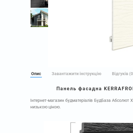
Опис
Завантажити інструкцію
Відгуків (0
Панель фасадна KERRAFRON
Інтернет-магазин будматеріалів БудБаза Абсолют Х
низькою ціною.