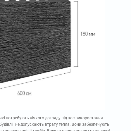
, які потребують ніякого догляду під час використання.
будівлі і не допускають втрату тепла. Вони забезпечують
утворення цвілі і грибів. Велика площа покриття панелей