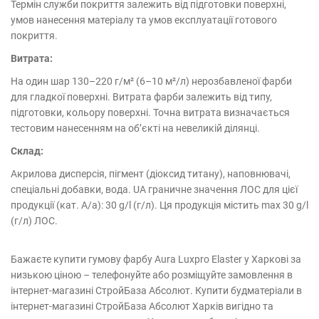
Термін служби покриття залежить від підготовки поверхні,
умов нанесення матеріалу та умов експлуатації готового
покриття.
Витрата:
На один шар 130–220 г/м² (6–10 м²/л) нерозбавленої фарби
для гладкої поверхні. Витрата фарби залежить від типу,
підготовки, кольору поверхні. Точна витрата визначається
тестовим нанесенням на об’єкті на невеликій ділянці.
Склад:
Акрилова дисперсія, пігмент (діоксид титану), наповнювачі,
спеціальні добавки, вода. UA граничне значення ЛОС для цієї
продукції (кат. А/a): 30 g/l (г/л). Ця продукція містить max 30 g/l
(г/л) ЛОС.
Бажаєте купити гумову фарбу Aura Luxpro Elaster у Харкові за
низькою ціною – телефонуйте або розміщуйте замовлення в
інтернет-магазині СтройБаза Абсолют. Купити будматеріали в
інтернет-магазині СтройБаза Абсолют Харків вигідно та