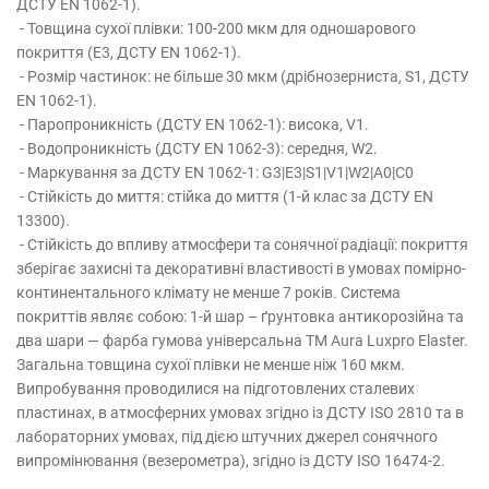
ДСТУ EN 1062-1).
- Товщина сухої плівки: 100-200 мкм для одношарового
покриття (E3, ДСТУ EN 1062-1).
- Розмір частинок: не більше 30 мкм (дрібнозерниста, S1, ДСТУ
EN 1062-1).
- Паропроникність (ДСТУ EN 1062-1): висока, V1.
- Водопроникність (ДСТУ EN 1062-3): середня, W2.
- Маркування за ДСТУ EN 1062-1: G3|E3|S1|V1|W2|A0|C0
- Стійкість до миття: стійка до миття (1-й клас за ДСТУ EN
13300).
- Стійкість до впливу атмосфери та сонячної радіації: покриття
зберігає захисні та декоративні властивості в умовах помірно-
континентального клімату не менше 7 років. Система
покриттів являє собою: 1-й шар – ґрунтовка антикорозійна та
два шари — фарба гумова універсальна TM Aura Luxpro Elaster.
Загальна товщина сухої плівки не менше ніж 160 мкм.
Випробування проводилися на підготовлених сталевих
пластинах, в атмосферних умовах згідно із ДСТУ ISO 2810 та в
лабораторних умовах, під дією штучних джерел сонячного
випромінювання (везерометра), згідно із ДСТУ ISO 16474-2.