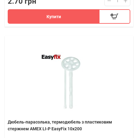
2.70 грн
Купити
Дюбель-парасолька, термодюбель з пластиковим
стержнем AMEX LI-P EasyFix 10х200