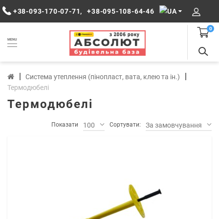
+38-093-170-07-71
,
+38-095-108-64-46
0
MENU
Система утеплення (пінопласт, вата, клею та ін.)
Термодюбелі
Термодюбелі
Показати
100
Сортувати:
За замовчуванням