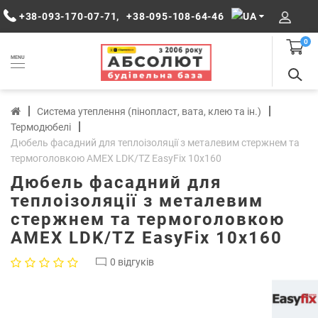
+38-093-170-07-71
,
+38-095-108-64-46
0
MENU
Система утеплення (пінопласт, вата, клею та ін.)
Термодюбелі
Дюбель фасадний для теплоізоляції з металевим стержнем та
термоголовкою AMEX LDK/TZ EasyFix 10х160
Дюбель фасадний для
теплоізоляції з металевим
стержнем та термоголовкою
AMEX LDK/TZ EasyFix 10х160
0 відгуків