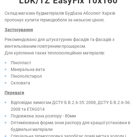
LDK/TZ EasyFix 10х160
Склад-магазин будматеріалів БудБаза Абсолют Харків
пропонує купити термодюбеля за низькою ціною.
Застосування
Рекомендовано для штукатурних фасадів та фасадів з
вентильованим повітряним прошарком.
Для кріплення таких теплоізоляційних матеріалів:
Пінопласт
Мінеральна вата
Пінополістирол
Скловата
Переваги
Відповідає вимогам ДСТУ Б В.2.6-35: 2008, ДСТУ Б В.2.6-36:
2008 та ETAG014
Подовжена зона розпору - 80мм
Оптимізована форма зони распору для кращої установки в
будівельні матеріали
Спеціальна термоголовка запобігає появі містка холоду і