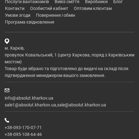
послуги вантажників
вивіз сміття
виробники
блог
контакти
особистий кабінет
оптовим клієнтам
умови згоди
повернення і обмін
програма євідновлення
м. Харків,
провулок Ковальський, 1 (центр Харкова, поряд з Харківським
мостом)
Товар буде зібрано та підготовлено до видачі на складі після
підтвердження менеджером вашого замовлення.
info@absolut.kharkov.ua
sale1@absolut.kharkov.ua,sale@absolut.kharkov.ua
+38-093-170-07-71
+38-095-108-64-46